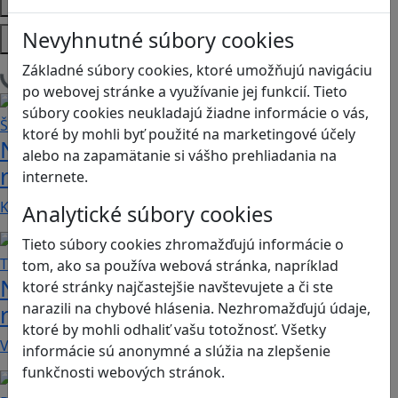
Témy
Platformy
Nevyhnutné súbory cookies
Základné súbory cookies, ktoré umožňujú navigáciu
Načítam blogy
po webovej stránke a využívanie jej funkcií. Tieto
súbory cookies neukladajú žiadne informácie o vás,
ktoré by mohli byť použité na marketingové účely
Návod pre rodičov: Ako na výber
alebo na zapamätanie si vášho prehliadania na
rodičovského zámku? Štvrtá časť
internete.
Kvalitné aplikácie, ktoré ponúkajú bezpečné…
Analytické súbory cookies
Tieto súbory cookies zhromažďujú informácie o
tom, ako sa používa webová stránka, napríklad
Návod pre rodičov: Ako na výber
ktoré stránky najčastejšie navštevujete a či ste
narazili na chybové hlásenia. Nezhromažďujú údaje,
rodičovského zámku? Tretia časť
ktoré by mohli odhaliť vašu totožnosť. Všetky
V obchode Play je možné nájsť veľké množstvo…
informácie sú anonymné a slúžia na zlepšenie
funkčnosti webových stránok.