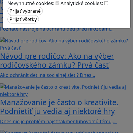
Nevyhnutné cookies:
Analytické cookies:
Návod pre rodičov: Ako na výber
rodičovského zámku? Druhá časť
Poznáte nástroje na ochranu detí pred hrozbami…
Návod pre rodičov: Ako na výber
rodičovského zámku? Prvá časť
Ako ochrániť deti na sociálnej sieti? Dnes…
Manažovanie je často o kreativite.
Podnietiť ju vedia aj niektoré hry
Dnes nie je problém nájsť takmer ľubovoľnú tému,…