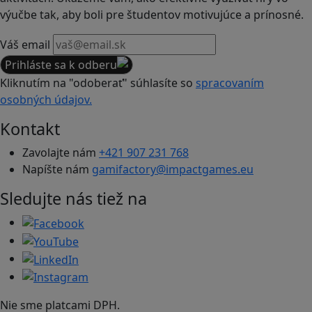
výučbe tak, aby boli pre študentov motivujúce a prínosné.
Váš email
Prihláste sa k odberu
Kliknutím na "odoberať" súhlasíte so
spracovaním
osobných údajov.
Kontakt
Zavolajte nám
+421 907 231 768
Napíšte nám
gamifactory@impactgames.eu
Sledujte nás tiež na
Nie sme platcami DPH.