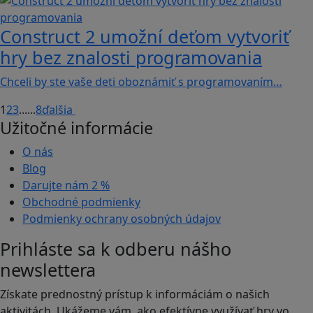
Construct 2 umožní deťom vytvoriť
hry bez znalosti programovania
Chceli by ste vaše deti oboznámiť s programovaním…
1
2
3
...
...
8
ďalšia
Užitočné informácie
O nás
Blog
Darujte nám
2 %
Obchodné podmienky
Podmienky ochrany osobných údajov
Prihláste sa k odberu nášho
newslettera
Získate prednostný prístup k informáciám o našich
aktivitách. Ukážeme vám, ako efektívne využívať hry vo