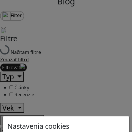
Blog
Filter
Filtre
Načítam filtre
Zmazať filtre
Filtrovať
Typ
Články
Recenzie
Vek
Predmety
Nastavenia cookies