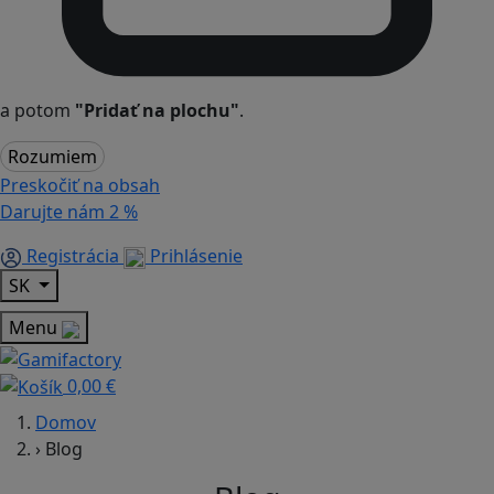
a potom
"Pridať na plochu"
.
Rozumiem
Preskočiť na obsah
Darujte nám
2 %
Registrácia
Prihlásenie
SK
Menu
0,00 €
Domov
›
Blog