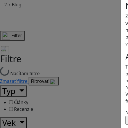
›
Blog
Z
w
n
Filter
p
v
Filtre
T
Načítam filtre
p
n
Zmazať filtre
Filtrovať
N
Typ
V
f
Články
Recenzie
N
Vek