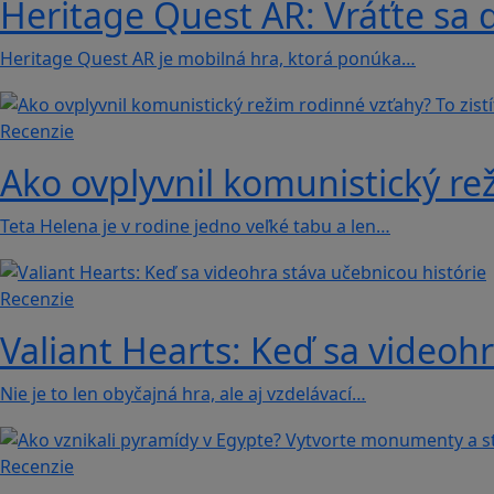
Heritage Quest AR: Vráťte sa 
Heritage Quest AR je mobilná hra, ktorá ponúka…
Recenzie
Ako ovplyvnil komunistický rež
Teta Helena je v rodine jedno veľké tabu a len…
Recenzie
Valiant Hearts: Keď sa videohr
Nie je to len obyčajná hra, ale aj vzdelávací…
Recenzie