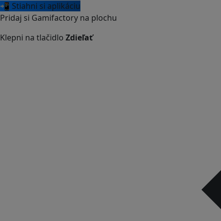
📲 Stiahni si aplikáciu
Pridaj si Gamifactory na plochu
Klepni na tlačidlo
Zdieľať