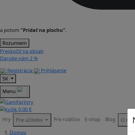
a potom
"Pridať na plochu"
.
Rozumiem
Preskočiť na obsah
Darujte nám
2 %
Registrácia
Prihlásenie
SK
Menu
0,00 €
Hry
Pre rodičov
E-shop
Blog
Pre učiteľov
O ná
Domov