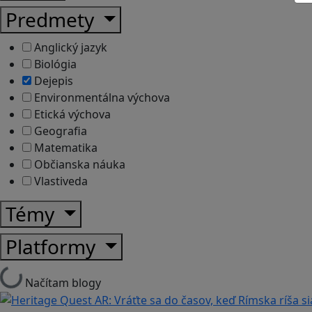
Predmety
Anglický jazyk
Biológia
Dejepis
Environmentálna výchova
Etická výchova
Geografia
Matematika
Občianska náuka
Vlastiveda
Témy
Platformy
Načítam blogy