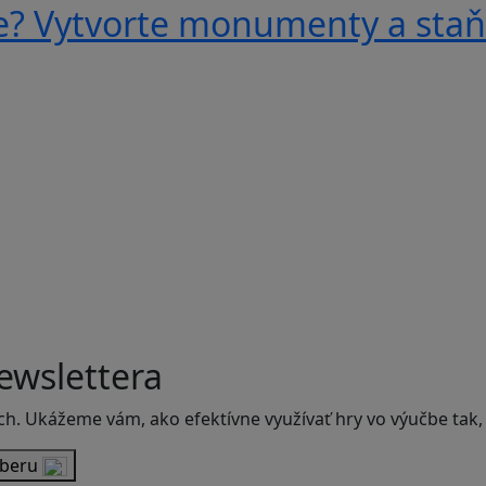
e? Vytvorte monumenty a staňt
ewslettera
ch. Ukážeme vám, ako efektívne využívať hry vo výučbe tak,
dberu