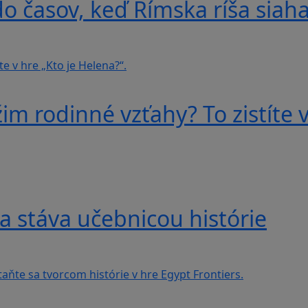
do časov, keď Rímska ríša siah
im rodinné vzťahy? To zistíte v
a stáva učebnicou histórie