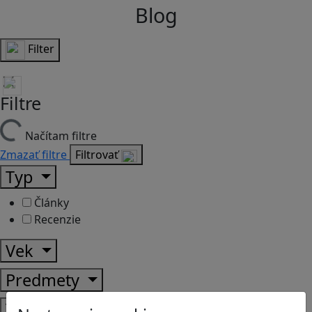
Blog
Filter
Filtre
Načítam filtre
Zmazať filtre
Filtrovať
Typ
Články
Recenzie
Vek
Predmety
Témy