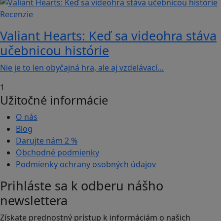
Recenzie
Valiant Hearts: Keď sa videohra stáva
učebnicou histórie
Nie je to len obyčajná hra, ale aj vzdelávací…
1
Užitočné informácie
O nás
Blog
Darujte nám
2 %
Obchodné podmienky
Podmienky ochrany osobných údajov
Prihláste sa k odberu nášho
newslettera
Získate prednostný prístup k informáciám o našich