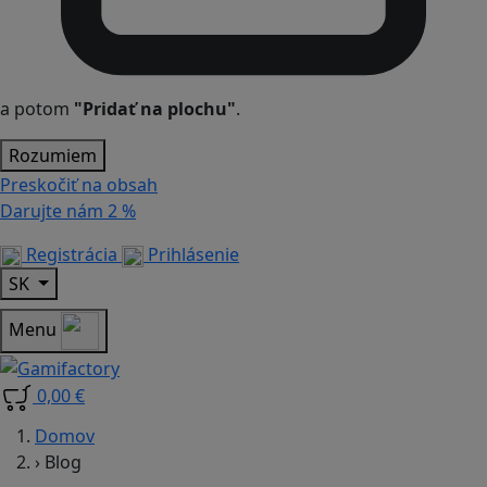
a potom
"Pridať na plochu"
.
Rozumiem
Preskočiť na obsah
Darujte nám
2 %
Registrácia
Prihlásenie
SK
Menu
0,00 €
Domov
›
Blog