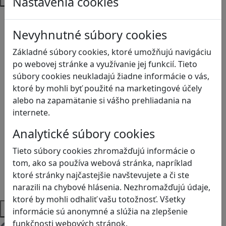
Nastavenia cookies
Bezpečnosť na internete
Čítanie s porozumením
Nevyhnutné súbory cookies
Digitálna rovnováha
Základné súbory cookies, ktoré umožňujú navigáciu
Ekológia
po webovej stránke a využívanie jej funkcií. Tieto
Globálne vzdelávanie
súbory cookies neukladajú žiadne informácie o vás,
Kreativita
ktoré by mohli byť použité na marketingové účely
Kritické myslenie
alebo na zapamätanie si vášho prehliadania na
Kyberšikana
internete.
Logické myslenie
Ľudské práva a tolerancia
Analytické súbory cookies
Motorika a koncentrácia
Programovanie/Technika
Tieto súbory cookies zhromažďujú informácie o
Sociálne zručnosti a kooperácia
tom, ako sa používa webová stránka, napríklad
Strategické myslenie
ktoré stránky najčastejšie navštevujete a či ste
Zdravie a pohyb
narazili na chybové hlásenia. Nezhromažďujú údaje,
ktoré by mohli odhaliť vašu totožnosť. Všetky
Platformy
informácie sú anonymné a slúžia na zlepšenie
funkčnosti webových stránok.