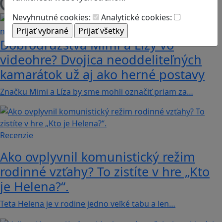
Načítam blogy
Nevyhnutné cookies:
Analytické cookies:
Dobrodružstvá Mimi a Lízy vo
videohre? Dvojica neoddeliteľných
kamarátok už aj ako herné postavy
Značku Mimi a Líza by sme mohli označiť priam za…
Recenzie
Ako ovplyvnil komunistický režim
rodinné vzťahy? To zistíte v hre „Kto
je Helena?“.
Teta Helena je v rodine jedno veľké tabu a len…