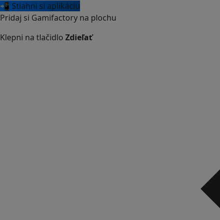
📲 Stiahni si aplikáciu
Pridaj si Gamifactory na plochu
Klepni na tlačidlo
Zdieľať