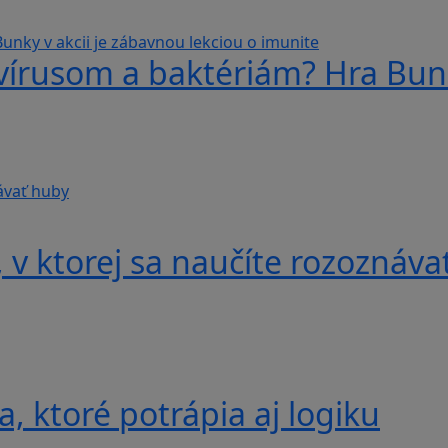
 vírusom a baktériám? Hra Bunk
v ktorej sa naučíte rozoznáva
, ktoré potrápia aj logiku