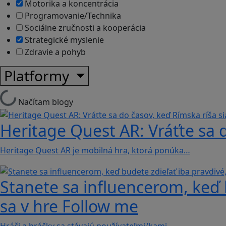
Motorika a koncentrácia
Programovanie/Technika
Sociálne zručnosti a kooperácia
Strategické myslenie
Zdravie a pohyb
Platformy
Načítam blogy
Heritage Quest AR: Vráťte sa 
Heritage Quest AR je mobilná hra, ktorá ponúka…
Stanete sa influencerom, keď b
sa v hre Follow me
Hráči a hráčky sa stávajú používateľmi/kami…