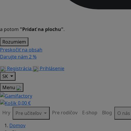
a potom
"Pridať na plochu"
.
Rozumiem
Preskočiť na obsah
Darujte nám
2 %
Registrácia
Prihlásenie
SK
Menu
0,00 €
Hry
Pre rodičov
E-shop
Blog
Pre učiteľov
O ná
Domov