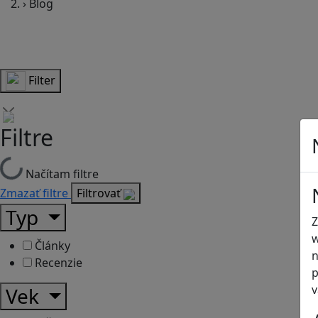
›
Blog
Filter
Filtre
Načítam filtre
Zmazať filtre
Filtrovať
Typ
Z
w
Články
n
Recenzie
p
v
Vek