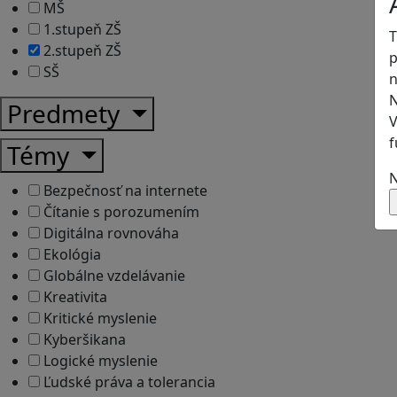
MŠ
1.stupeň ZŠ
T
2.stupeň ZŠ
p
SŠ
n
N
Predmety
V
f
Témy
N
Bezpečnosť na internete
Čítanie s porozumením
Digitálna rovnováha
Ekológia
Globálne vzdelávanie
Kreativita
Kritické myslenie
Kyberšikana
Logické myslenie
Ľudské práva a tolerancia