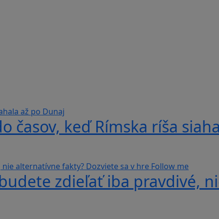
do časov, keď Rímska ríša siah
udete zdieľať iba pravdivé, ni