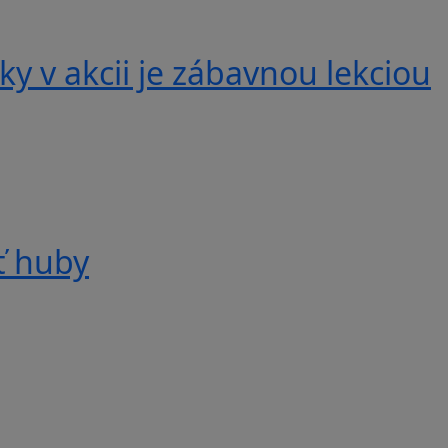
y v akcii je zábavnou lekciou
ť huby