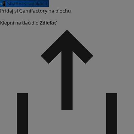
📲 Stiahni si aplikáciu
Pridaj si Gamifactory na plochu
Klepni na tlačidlo
Zdieľať