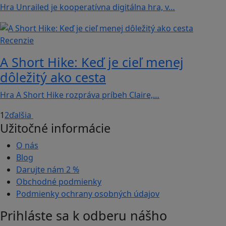
Hra Unrailed je kooperatívna digitálna hra, v…
Recenzie
A Short Hike: Keď je cieľ menej
dôležitý ako cesta
Hra A Short Hike rozpráva príbeh Claire,…
1
2
ďalšia
Užitočné informácie
O nás
Blog
Darujte nám
2 %
Obchodné podmienky
Podmienky ochrany osobných údajov
Prihláste sa k odberu nášho