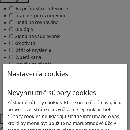
Bezpečnosť na internete
Čítanie s porozumením
Digitálna rovnováha
Ekológia
Globálne vzdelávanie
Kreativita
Kritické myslenie
Kyberšikana
Logické myslenie
Ľudské práva a tolerancia
Nastavenia cookies
Motorika a koncentrácia
Programovanie/Technika
Nevyhnutné súbory cookies
Sociálne zručnosti a kooperácia
Strategické myslenie
Základné súbory cookies, ktoré umožňujú navigáciu
Zdravie a pohyb
po webovej stránke a využívanie jej funkcií. Tieto
súbory cookies neukladajú žiadne informácie o vás,
Platformy
ktoré by mohli byť použité na marketingové účely