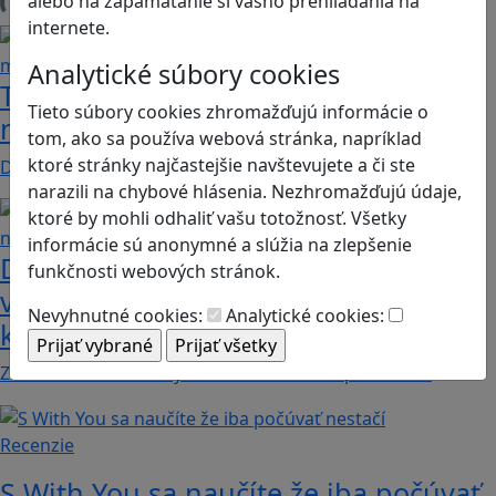
alebo na zapamätanie si vášho prehliadania na
Načítam blogy
internete.
Analytické súbory cookies
Tick Tock: A Tale for Tw‪o je hra s
Tieto súbory cookies zhromažďujú informácie o
netradičnou mechanikou spolupráce
tom, ako sa používa webová stránka, napríklad
ktoré stránky najčastejšie navštevujete a či ste
Dvaja hráči simultánne lúštia bizarné logické…
narazili na chybové hlásenia. Nezhromažďujú údaje,
ktoré by mohli odhaliť vašu totožnosť. Všetky
informácie sú anonymné a slúžia na zlepšenie
Dobrodružstvá Mimi a Lízy vo
funkčnosti webových stránok.
videohre? Dvojica neoddeliteľných
Nevyhnutné cookies:
Analytické cookies:
kamarátok už aj ako herné postavy
Značku Mimi a Líza by sme mohli označiť priam za…
Recenzie
S With You sa naučíte že iba počúvať