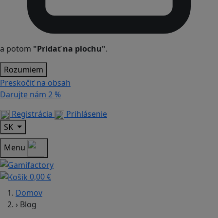
a potom
"Pridať na plochu"
.
Rozumiem
Preskočiť na obsah
Darujte nám
2 %
Registrácia
Prihlásenie
SK
Menu
0,00 €
Domov
›
Blog