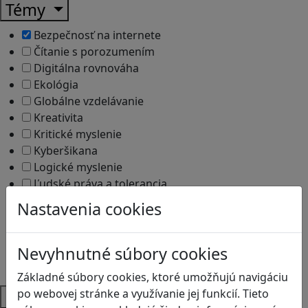
Témy
Bezpečnosť na internete
Čítanie s porozumením
Digitálna rovnováha
Ekológia
Globálne vzdelávanie
Kreativita
Kritické myslenie
Kyberšikana
Logické myslenie
Ľudské práva a tolerancia
Motorika a koncentrácia
Nastavenia cookies
Programovanie/Technika
Sociálne zručnosti a kooperácia
Strategické myslenie
Nevyhnutné súbory cookies
Zdravie a pohyb
Základné súbory cookies, ktoré umožňujú navigáciu
po webovej stránke a využívanie jej funkcií. Tieto
Platformy