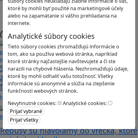
súbory cookies neukladajú žiadne informácie o vás,
Android
ktoré by mohli byť použité na marketingové účely
Herná konzola
alebo na zapamätanie si vášho prehliadania na
Stolové, kartové
internete.
Analytické súbory cookies
Načítam blogy
Tieto súbory cookies zhromažďujú informácie o
tom, ako sa používa webová stránka, napríklad
ktoré stránky najčastejšie navštevujete a či ste
Stanete sa influencerom, keď budete
narazili na chybové hlásenia. Nezhromažďujú údaje,
zdieľať iba pravdivé, nie alternatívne
ktoré by mohli odhaliť vašu totožnosť. Všetky
informácie sú anonymné a slúžia na zlepšenie
fakty? Dozviete sa v hre Follow me
funkčnosti webových stránok.
Hráči a hráčky sa stávajú používateľmi/kami…
Nevyhnutné cookies:
Analytické cookies:
Recenzie
Rébusy sú hlavolamy do vrecka, ktoré