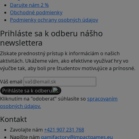
Darujte nám
2 %
Obchodné podmienky
Podmienky ochrany osobných údajov
Prihláste sa k odberu nášho
newslettera
Získate prednostný prístup k informáciám o našich
aktivitách. Ukážeme vám, ako efektívne využívať hry vo
výučbe tak, aby boli pre študentov motivujúce a prínosné.
Váš email
Prihláste sa k odberu
Kliknutím na "odoberať" súhlasíte so
spracovaním
osobných údajov.
Kontakt
Zavolajte nám
+421 907 231 768
Napíšte nám
gamifactory@impactgames.eu