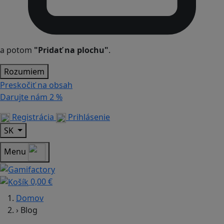
a potom
"Pridať na plochu"
.
Rozumiem
Preskočiť na obsah
Darujte nám
2 %
Registrácia
Prihlásenie
SK
Menu
0,00 €
Domov
›
Blog