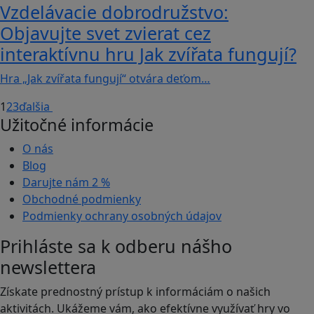
Vzdelávacie dobrodružstvo:
Objavujte svet zvierat cez
interaktívnu hru Jak zvířata fungují?
Hra „Jak zvířata fungují“ otvára deťom…
1
2
3
ďalšia
Užitočné informácie
O nás
Blog
Darujte nám
2 %
Obchodné podmienky
Podmienky ochrany osobných údajov
Prihláste sa k odberu nášho
newslettera
Získate prednostný prístup k informáciám o našich
aktivitách. Ukážeme vám, ako efektívne využívať hry vo