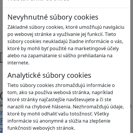
Logické myslenie
Ľudské práva a tolerancia
Nevyhnutné súbory cookies
Motorika a koncentrácia
Programovanie/Technika
Základné súbory cookies, ktoré umožňujú navigáciu
Sociálne zručnosti a kooperácia
po webovej stránke a využívanie jej funkcií. Tieto
Strategické myslenie
súbory cookies neukladajú žiadne informácie o vás,
Zdravie a pohyb
ktoré by mohli byť použité na marketingové účely
alebo na zapamätanie si vášho prehliadania na
Platformy
internete.
Android
Analytické súbory cookies
Herná konzola
Stolové, kartové
Tieto súbory cookies zhromažďujú informácie o
tom, ako sa používa webová stránka, napríklad
Načítam blogy
ktoré stránky najčastejšie navštevujete a či ste
narazili na chybové hlásenia. Nezhromažďujú údaje,
ktoré by mohli odhaliť vašu totožnosť. Všetky
Fotografujte zvieratká, aby ste
informácie sú anonymné a slúžia na zlepšenie
zachránili ostrov v Alba: A Wildlife
funkčnosti webových stránok.