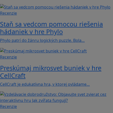
Recenzie
Staň sa vedcom pomocou riešenia
hádaniek v hre Phylo
Phylo patrí do žánru logických puzzle. Bola…
Recenzie
Preskúmaj mikrosvet buniek v hre
CellCraft
CellCraft je edukatívna hra, v ktorej ovládame…
Recenzie