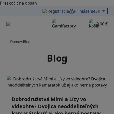
Preskočiť na obsah
Registrácia
Prihlásenie
SK
0,00 €
Menu
Domov
›
Blog
Blog
Dobrodružstvá Mimi a Lízy vo
videohre? Dvojica neoddeliteľných
kamarátok už aj ako herné postavy