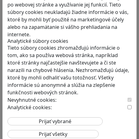
po webovej stránke a využívanie jej funkcií. Tieto
súbory cookies neukladajú žiadne informácie o vás,
ktoré by mohli byť použité na marketingové účely
alebo na zapamätanie si vášho prehliadania na
RECENZIE
internete.
Vzdelávacie dobrodružstvo:
Analytické súbory cookies
Tieto súbory cookies zhromažďujú informácie o
Objavujte svet zvierat cez
tom, ako sa používa webová stránka, napríklad
interaktívnu hru Jak zvířata
ktoré stránky najčastejšie navštevujete a či ste
fungují?
narazili na chybové hlásenia. Nezhromažďujú údaje,
Hra „Jak zvířata fungují“ otvára deťom…
ktoré by mohli odhaliť vašu totožnosť. Všetky
informácie sú anonymné a slúžia na zlepšenie
funkčnosti webových stránok.
Nevyhnutné cookies:
Analytické cookies:
Construct 2 umožní deťom vytvoriť
hry bez znalosti programovania