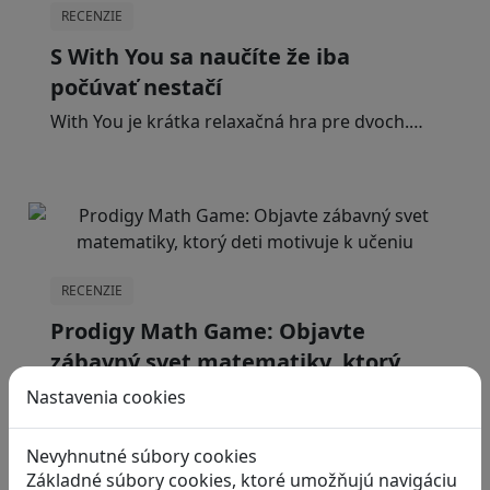
RECENZIE
S With You sa naučíte že iba
počúvať nestačí
With You je krátka relaxačná hra pre dvoch.…
RECENZIE
Prodigy Math Game: Objavte
zábavný svet matematiky, ktorý
deti motivuje k učeniu
Nastavenia cookies
Prodigy Math Game je vzdelávacia hra, ktorá…
Nevyhnutné súbory cookies
Základné súbory cookies, ktoré umožňujú navigáciu