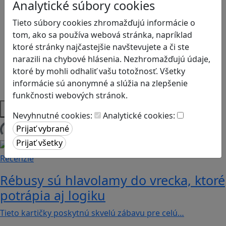
Kyberšikana
Analytické súbory cookies
Logické myslenie
Tieto súbory cookies zhromažďujú informácie o
Ľudské práva a tolerancia
tom, ako sa používa webová stránka, napríklad
Motorika a koncentrácia
ktoré stránky najčastejšie navštevujete a či ste
Programovanie/Technika
narazili na chybové hlásenia. Nezhromažďujú údaje,
Sociálne zručnosti a kooperácia
ktoré by mohli odhaliť vašu totožnosť. Všetky
Strategické myslenie
informácie sú anonymné a slúžia na zlepšenie
Zdravie a pohyb
funkčnosti webových stránok.
Platformy
Nevyhnutné cookies:
Analytické cookies:
Načítam blogy
Recenzie
Rébusy sú hlavolamy do vrecka, ktoré
potrápia aj logiku
Tieto kartičky poskytnú skvelú zábavu pre celú…