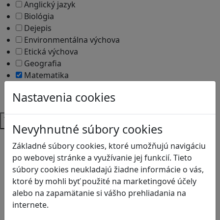
Anglický jazyk
Biológia
Dejepis
Environmentálna výchova
Etická výchova
Geografia
Matematika
Občianska náuka
Nastavenia cookies
Vlastiveda
Témy
Nevyhnutné súbory cookies
Bezpečnosť na internete
Základné súbory cookies, ktoré umožňujú navigáciu
Čítanie s porozumením
po webovej stránke a využívanie jej funkcií. Tieto
Digitálna rovnováha
súbory cookies neukladajú žiadne informácie o vás,
Ekológia
ktoré by mohli byť použité na marketingové účely
Globálne vzdelávanie
alebo na zapamätanie si vášho prehliadania na
Kreativita
internete.
Kritické myslenie