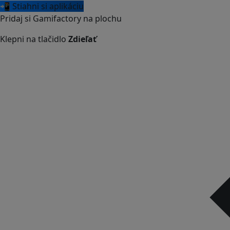
📲 Stiahni si aplikáciu
Pridaj si Gamifactory na plochu
Klepni na tlačidlo
Zdieľať