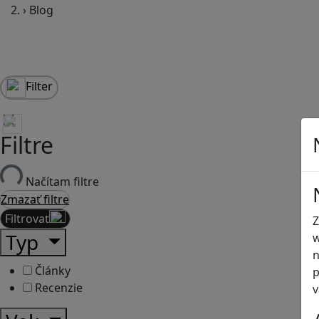
›
Blog
Filter
Filtre
Načítam filtre
Zmazať filtre
Filtrovať
Z
Typ
w
n
Články
p
Recenzie
v