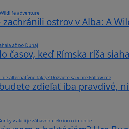
 zachránili ostrov v Alba: A Wi
do časov, keď Rímska ríša siah
udete zdieľať iba pravdivé, ni