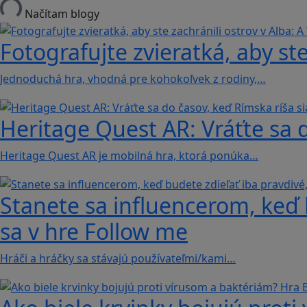
Načítam blogy
Fotografujte zvieratká, aby ste
Jednoduchá hra, vhodná pre kohokoľvek z rodiny,…
Heritage Quest AR: Vráťte sa 
Heritage Quest AR je mobilná hra, ktorá ponúka…
Stanete sa influencerom, keď b
sa v hre Follow me
Hráči a hráčky sa stávajú používateľmi/kami…