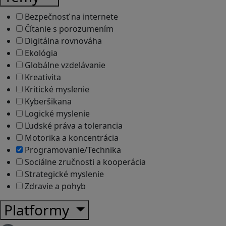
Bezpečnosť na internete
Čítanie s porozumením
Digitálna rovnováha
Ekológia
Globálne vzdelávanie
Kreativita
Kritické myslenie
Kyberšikana
Logické myslenie
Ľudské práva a tolerancia
Motorika a koncentrácia
Programovanie/Technika
Sociálne zručnosti a kooperácia
Strategické myslenie
Zdravie a pohyb
Platformy