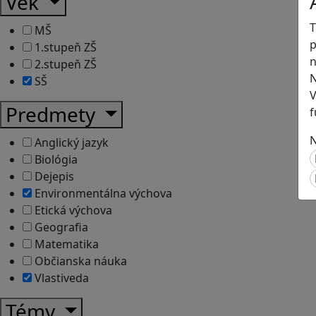
Vek
T
MŠ
p
1.stupeň ZŠ
n
2.stupeň ZŠ
N
SŠ
V
Predmety
f
N
Anglický jazyk
Biológia
Dejepis
Environmentálna výchova
Etická výchova
Geografia
Matematika
Občianska náuka
Vlastiveda
Témy