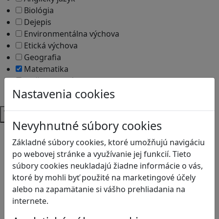
Biológia
Dejepis
Environmentálna výchova
Etická výchova
Geografia
Matematika
Občianska náuka
Nastavenia cookies
Vlastiveda
Témy
Nevyhnutné súbory cookies
Bezpečnosť na internete
Základné súbory cookies, ktoré umožňujú navigáciu
Čítanie s porozumením
po webovej stránke a využívanie jej funkcií. Tieto
Digitálna rovnováha
súbory cookies neukladajú žiadne informácie o vás,
Ekológia
ktoré by mohli byť použité na marketingové účely
Globálne vzdelávanie
alebo na zapamätanie si vášho prehliadania na
Kreativita
internete.
Kritické myslenie
Kyberšikana