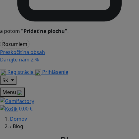
a potom
"Pridať na plochu"
.
Rozumiem
Preskočiť na obsah
Darujte nám
2 %
Registrácia
Prihlásenie
SK
Menu
0,00 €
Domov
›
Blog