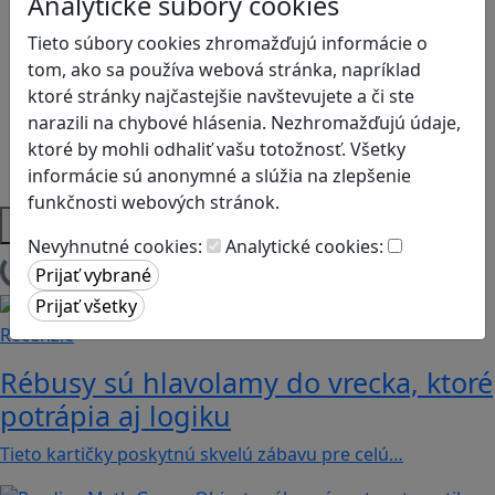
Analytické súbory cookies
Logické myslenie
Tieto súbory cookies zhromažďujú informácie o
Ľudské práva a tolerancia
tom, ako sa používa webová stránka, napríklad
Motorika a koncentrácia
ktoré stránky najčastejšie navštevujete a či ste
Programovanie/Technika
narazili na chybové hlásenia. Nezhromažďujú údaje,
Sociálne zručnosti a kooperácia
ktoré by mohli odhaliť vašu totožnosť. Všetky
Strategické myslenie
informácie sú anonymné a slúžia na zlepšenie
Zdravie a pohyb
funkčnosti webových stránok.
Platformy
Nevyhnutné cookies:
Analytické cookies:
Načítam blogy
Recenzie
Rébusy sú hlavolamy do vrecka, ktoré
potrápia aj logiku
Tieto kartičky poskytnú skvelú zábavu pre celú…