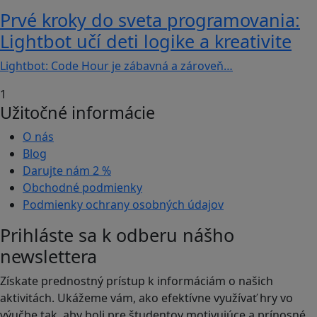
Prvé kroky do sveta programovania:
Lightbot učí deti logike a kreativite
Lightbot: Code Hour je zábavná a zároveň…
1
Užitočné informácie
O nás
Blog
Darujte nám
2 %
Obchodné podmienky
Podmienky ochrany osobných údajov
Prihláste sa k odberu nášho
newslettera
Získate prednostný prístup k informáciám o našich
aktivitách. Ukážeme vám, ako efektívne využívať hry vo
výučbe tak, aby boli pre študentov motivujúce a prínosné.