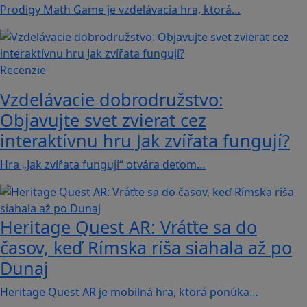
Prodigy Math Game je vzdelávacia hra, ktorá…
Recenzie
Vzdelávacie dobrodružstvo:
Objavujte svet zvierat cez
interaktívnu hru Jak zvířata fungují?
Hra „Jak zvířata fungují“ otvára deťom…
Heritage Quest AR: Vráťte sa do
časov, keď Rímska ríša siahala až po
Dunaj
Heritage Quest AR je mobilná hra, ktorá ponúka…