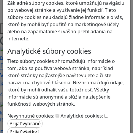
Sociálne zručnosti a kooperácia
Základné súbory cookies, ktoré umožňujú navigáciu
Strategické myslenie
po webovej stránke a využívanie jej funkcií. Tieto
Zdravie a pohyb
súbory cookies neukladajú žiadne informácie o vás,
ktoré by mohli byť použité na marketingové účely
Platformy
alebo na zapamätanie si vášho prehliadania na
internete.
Načítam blogy
Analytické súbory cookies
Tieto súbory cookies zhromažďujú informácie o
Dobrodružstvá Mimi a Lízy vo
tom, ako sa používa webová stránka, napríklad
videohre? Dvojica neoddeliteľných
ktoré stránky najčastejšie navštevujete a či ste
kamarátok už aj ako herné postavy
narazili na chybové hlásenia. Nezhromažďujú údaje,
ktoré by mohli odhaliť vašu totožnosť. Všetky
Značku Mimi a Líza by sme mohli označiť priam za…
informácie sú anonymné a slúžia na zlepšenie
funkčnosti webových stránok.
Nevyhnutné cookies:
Analytické cookies:
Recenzie
Prvé kroky do sveta programovania: