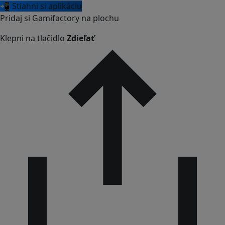
📲 Stiahni si aplikáciu
Pridaj si Gamifactory na plochu
Klepni na tlačidlo
Zdieľať