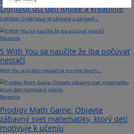
Lightbot učí deti logike a kreativite
Lightbot: Code Hour je zábavná a zároveň…
Recenzie
S With You sa naučíte že iba počúvať
nestačí
With You je krátka relaxačná hra pre dvoch.…
Recenzie
Prodigy Math Game: Objavte
zábavný svet matematiky, ktorý deti
motivuje k učeniu