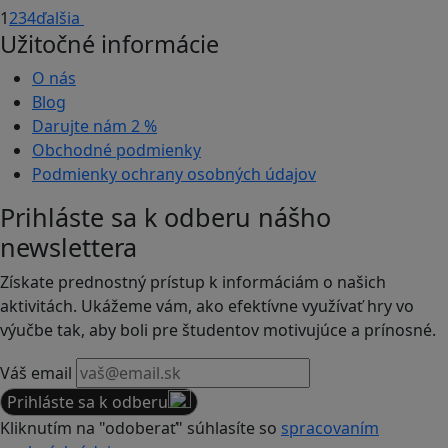
1
2
3
4
ďalšia
Užitočné informácie
O nás
Blog
Darujte nám
2 %
Obchodné podmienky
Podmienky ochrany osobných údajov
Prihláste sa k odberu nášho
newslettera
Získate prednostný prístup k informáciám o našich
aktivitách. Ukážeme vám, ako efektívne využívať hry vo
výučbe tak, aby boli pre študentov motivujúce a prínosné.
Váš email
Prihláste sa k odberu
Kliknutím na "odoberať" súhlasíte so
spracovaním