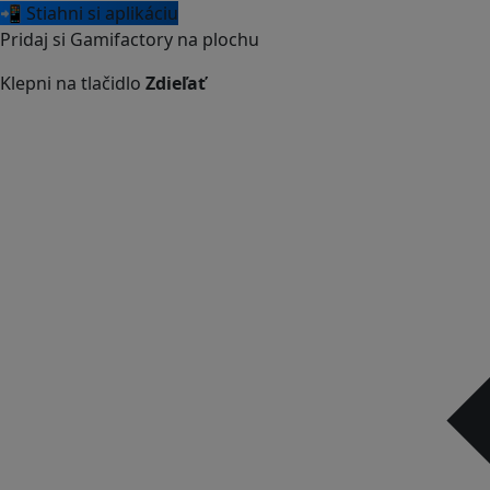
📲 Stiahni si aplikáciu
Pridaj si Gamifactory na plochu
Klepni na tlačidlo
Zdieľať