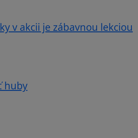
y v akcii je zábavnou lekciou
ť huby