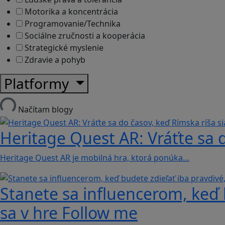
Motorika a koncentrácia
Programovanie/Technika
Sociálne zručnosti a kooperácia
Strategické myslenie
Zdravie a pohyb
Platformy
Načítam blogy
Heritage Quest AR: Vráťte sa 
Heritage Quest AR je mobilná hra, ktorá ponúka…
Stanete sa influencerom, keď b
sa v hre Follow me