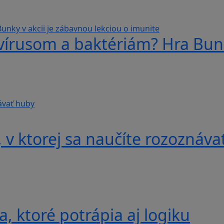
 vírusom a baktériám? Hra Bunk
v ktorej sa naučíte rozoznáva
, ktoré potrápia aj logiku