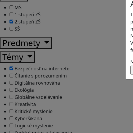
MŠ
T
1.stupeň ZŠ
p
2.stupeň ZŠ
n
SŠ
N
Predmety
V
f
Témy
N
Bezpečnosť na internete
Čítanie s porozumením
Digitálna rovnováha
Ekológia
Globálne vzdelávanie
Kreativita
Kritické myslenie
Kyberšikana
Logické myslenie
Ľudské práva a tolerancia