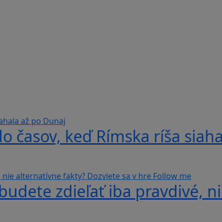
do časov, keď Rímska ríša siah
udete zdieľať iba pravdivé, ni