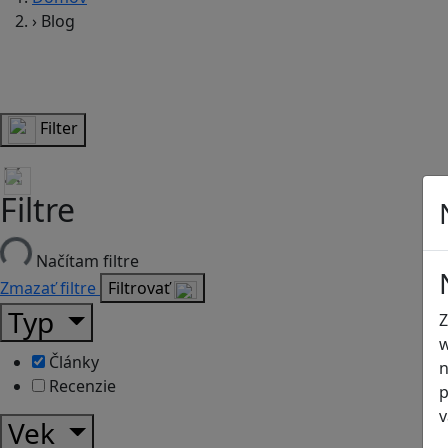
›
Blog
Filter
Filtre
Načítam filtre
Zmazať filtre
Filtrovať
Typ
Z
w
Články
n
Recenzie
p
v
Vek