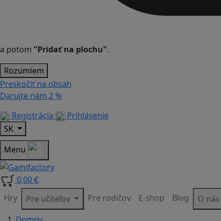
a potom
"Pridať na plochu"
.
Rozumiem
Preskočiť na obsah
Darujte nám
2 %
Registrácia
Prihlásenie
SK
Menu
0,00 €
Hry
Pre rodičov
E-shop
Blog
Pre učiteľov
O ná
Domov