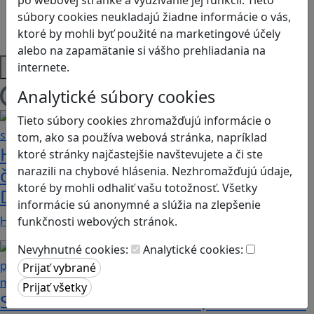
Sociálne zručnosti a kooperácia
súbory cookies neukladajú žiadne informácie o vás,
Strategické myslenie
ktoré by mohli byť použité na marketingové účely
Zdravie a pohyb
alebo na zapamätanie si vášho prehliadania na
Platformy
internete.
Analytické súbory cookies
Načítam blogy
Tieto súbory cookies zhromažďujú informácie o
tom, ako sa používa webová stránka, napríklad
Heritage Quest AR: Vráťte sa do
ktoré stránky najčastejšie navštevujete a či ste
narazili na chybové hlásenia. Nezhromažďujú údaje,
časov, keď Rímska ríša siahala až po
ktoré by mohli odhaliť vašu totožnosť. Všetky
Dunaj
informácie sú anonymné a slúžia na zlepšenie
Heritage Quest AR je mobilná hra, ktorá ponúka…
funkčnosti webových stránok.
Nevyhnutné cookies:
Analytické cookies:
Stanete sa influencerom, keď budete