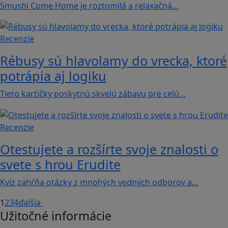
Smushi Come Home je roztomilá a relaxačná…
Recenzie
Rébusy sú hlavolamy do vrecka, ktoré
potrápia aj logiku
Tieto kartičky poskytnú skvelú zábavu pre celú…
Recenzie
Otestujete a rozšírte svoje znalosti o
svete s hrou Erudite
Kvíz zahŕňa otázky z mnohých vedných odborov a…
1
2
3
4
ďalšia
Užitočné informácie