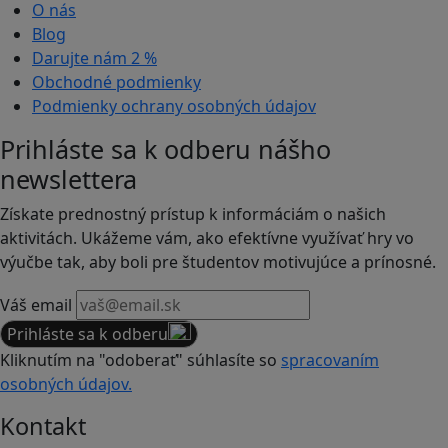
O nás
Blog
Darujte nám
2 %
Obchodné podmienky
Podmienky ochrany osobných údajov
Prihláste sa k odberu nášho
newslettera
Získate prednostný prístup k informáciám o našich
aktivitách. Ukážeme vám, ako efektívne využívať hry vo
výučbe tak, aby boli pre študentov motivujúce a prínosné.
Váš email
Prihláste sa k odberu
Kliknutím na "odoberať" súhlasíte so
spracovaním
osobných údajov.
Kontakt