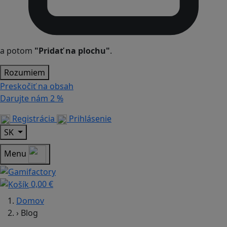
a potom
"Pridať na plochu"
.
Rozumiem
Preskočiť na obsah
Darujte nám
2 %
Registrácia
Prihlásenie
SK
Menu
0,00 €
Domov
›
Blog