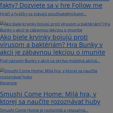
fakty? Dozviete sa v hre Follow me
Hráči a hráčky sa stávajú používateľmi/kami…
Ako biele krvinky bojujú proti
vírusom a baktériám? Hra Bunky v
akcii je zábavnou lekciou o imunite
Pod názvom Bunky v akcii sa skrýva mobilná akčná…
Recenzie
Smushi Come Home: Milá hra, v
ktorej sa naučíte rozoznávať huby
Smushi Come Home je roztomilá a relaxačná…