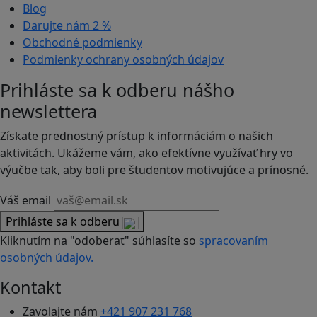
Blog
Darujte nám
2 %
Obchodné podmienky
Podmienky ochrany osobných údajov
Prihláste sa k odberu nášho
newslettera
Získate prednostný prístup k informáciám o našich
aktivitách. Ukážeme vám, ako efektívne využívať hry vo
výučbe tak, aby boli pre študentov motivujúce a prínosné.
Váš email
Prihláste sa k odberu
Kliknutím na "odoberať" súhlasíte so
spracovaním
osobných údajov.
Kontakt
Zavolajte nám
+421 907 231 768