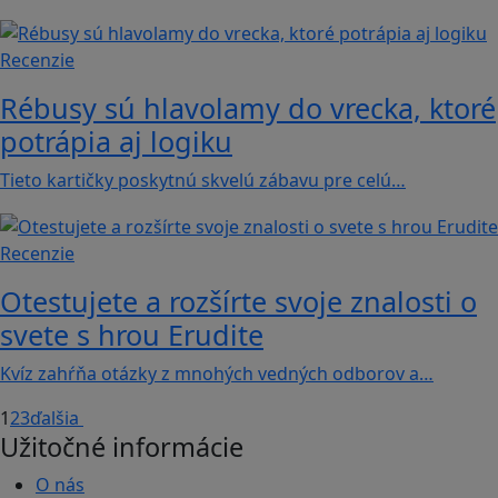
Recenzie
Rébusy sú hlavolamy do vrecka, ktoré
potrápia aj logiku
Tieto kartičky poskytnú skvelú zábavu pre celú…
Recenzie
Otestujete a rozšírte svoje znalosti o
svete s hrou Erudite
Kvíz zahŕňa otázky z mnohých vedných odborov a…
1
2
3
ďalšia
Užitočné informácie
O nás