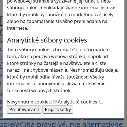
po webovej stránke a využívanie jej funkcií. Tieto
Strategické myslenie
súbory cookies neukladajú žiadne informácie o vás,
Zdravie a pohyb
ktoré by mohli byť použité na marketingové účely
Platformy
alebo na zapamätanie si vášho prehliadania na
internete.
Načítam blogy
Analytické súbory cookies
Tieto súbory cookies zhromažďujú informácie o
Heritage Quest AR: Vráťte sa do
tom, ako sa používa webová stránka, napríklad
časov, keď Rímska ríša siahala až po
ktoré stránky najčastejšie navštevujete a či ste
narazili na chybové hlásenia. Nezhromažďujú údaje,
Dunaj
ktoré by mohli odhaliť vašu totožnosť. Všetky
Heritage Quest AR je mobilná hra, ktorá ponúka…
informácie sú anonymné a slúžia na zlepšenie
funkčnosti webových stránok.
Nevyhnutné cookies:
Analytické cookies:
Stanete sa influencerom, keď budete
zdieľať iba pravdivé, nie alternatívne