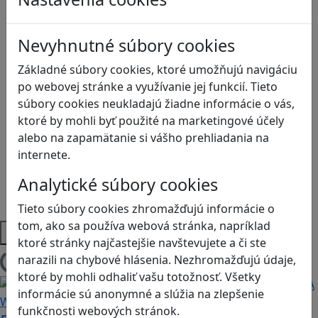
Ekológia
Globálne vzdelávanie
Nevyhnutné súbory cookies
Kreativita
Kritické myslenie
Základné súbory cookies, ktoré umožňujú navigáciu
Kyberšikana
po webovej stránke a využívanie jej funkcií. Tieto
Logické myslenie
súbory cookies neukladajú žiadne informácie o vás,
Ľudské práva a tolerancia
ktoré by mohli byť použité na marketingové účely
Motorika a koncentrácia
alebo na zapamätanie si vášho prehliadania na
Programovanie/Technika
internete.
Sociálne zručnosti a kooperácia
Analytické súbory cookies
Strategické myslenie
Zdravie a pohyb
Tieto súbory cookies zhromažďujú informácie o
tom, ako sa používa webová stránka, napríklad
Platformy
ktoré stránky najčastejšie navštevujete a či ste
narazili na chybové hlásenia. Nezhromažďujú údaje,
Načítam blogy
ktoré by mohli odhaliť vašu totožnosť. Všetky
informácie sú anonymné a slúžia na zlepšenie
funkčnosti webových stránok.