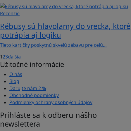
Recenzie
Rébusy sú hlavolamy do vrecka, ktoré
potrápia aj logiku
Tieto kartičky poskytnú skvelú zábavu pre celú…
1
2
3
ďalšia
Užitočné informácie
O nás
Blog
Darujte nám
2 %
Obchodné podmienky
Podmienky ochrany osobných údajov
Prihláste sa k odberu nášho
newslettera