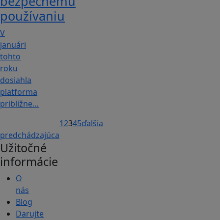
bezpečnému
používaniu
V
januári
tohto
roku
dosiahla
platforma
približne…
1
2
3
4
5
ďalšia
predchádzajúca
Užitočné
informácie
O
nás
Blog
Darujte