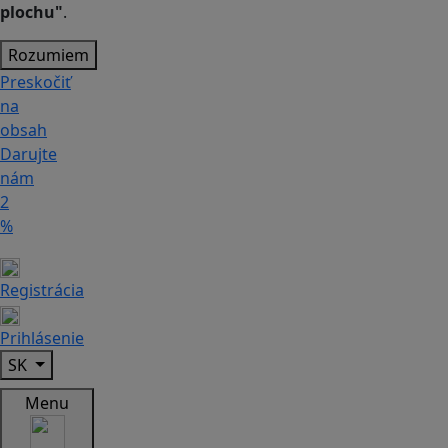
plochu"
.
Rozumiem
Preskočiť
na
obsah
Darujte
nám
2
%
Registrácia
Prihlásenie
SK
Menu