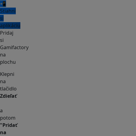
📲
Stiahni
si
aplikáciu
Pridaj
si
Gamifactory
na
plochu
Klepni
na
tlačidlo
Zdieľať
a
potom
"Pridať
na