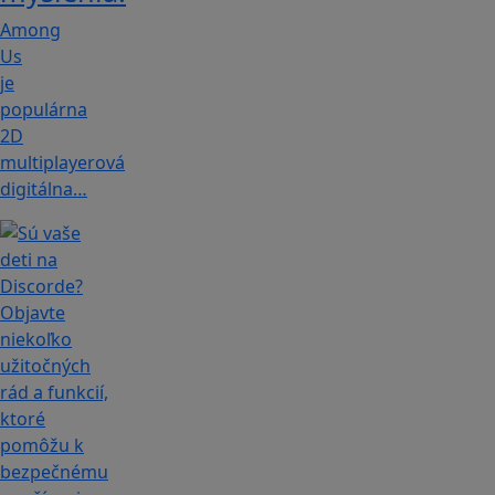
Among
Us
je
populárna
2D
multiplayerová
digitálna…