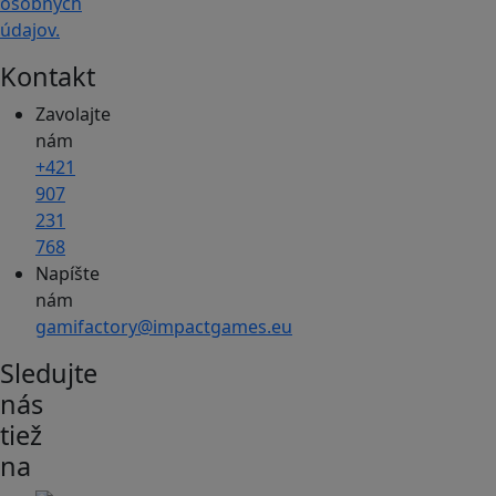
osobných
údajov.
Kontakt
Zavolajte
nám
+421
907
231
768
Napíšte
nám
gamifactory@impactgames.eu
Sledujte
nás
tiež
na