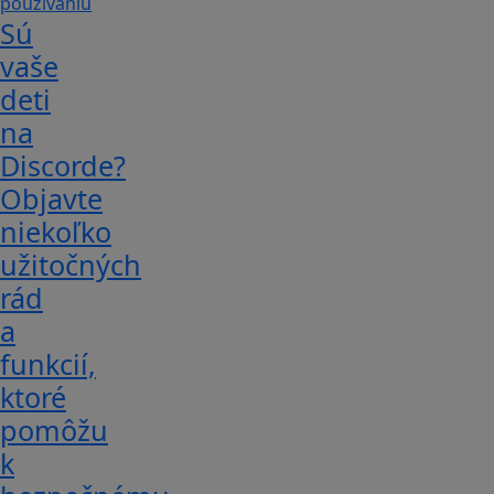
Sú
vaše
deti
na
Discorde?
Objavte
niekoľko
užitočných
rád
a
funkcií,
ktoré
pomôžu
k