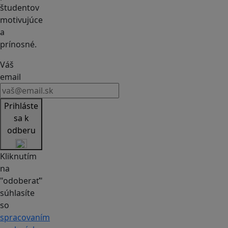
študentov
motivujúce
a
prínosné.
Váš
email
Prihláste
sa k
odberu
Kliknutím
na
"odoberať"
súhlasíte
so
spracovaním