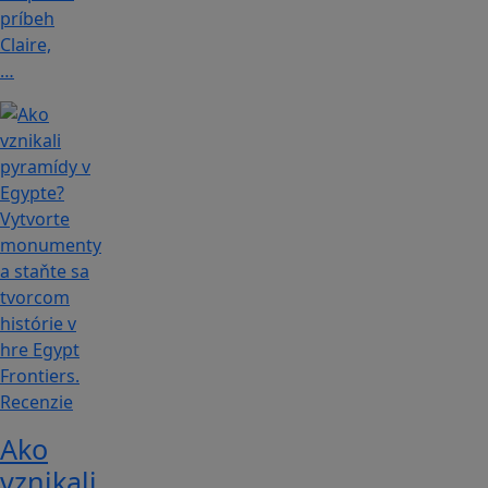
príbeh
Claire,
…
Recenzie
Ako
vznikali