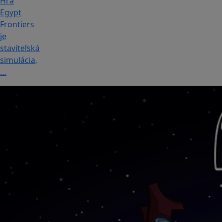
Hra
Egypt
Frontiers
je
staviteľská
simulácia,
…