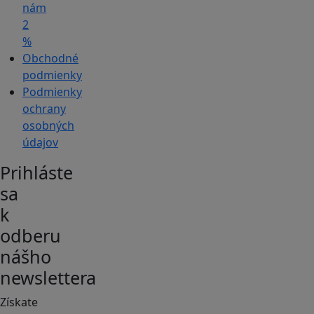
nám
2
%
Obchodné
podmienky
Podmienky
ochrany
osobných
údajov
Prihláste
sa
k
odberu
nášho
newslettera
Získate