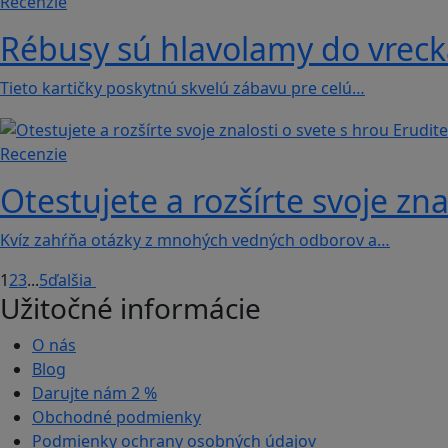
Recenzie
Rébusy sú hlavolamy do vrecka
Tieto kartičky poskytnú skvelú zábavu pre celú…
Recenzie
Otestujete a rozšírte svoje zna
Kvíz zahŕňa otázky z mnohých vedných odborov a…
1
2
3
...
5
ďalšia
Užitočné informácie
O nás
Blog
Darujte nám
2 %
Obchodné podmienky
Podmienky ochrany osobných údajov