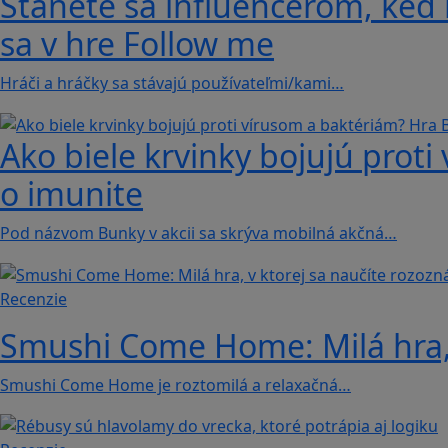
Stanete sa influencerom, keď b
sa v hre Follow me
Hráči a hráčky sa stávajú používateľmi/kami…
Ako biele krvinky bojujú proti
o imunite
Pod názvom Bunky v akcii sa skrýva mobilná akčná…
Recenzie
Smushi Come Home: Milá hra, 
Smushi Come Home je roztomilá a relaxačná…