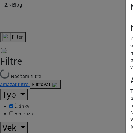
›
Blog
Filter
Z
w
n
Filtre
p
v
Načítam filtre
Zmazať filtre
Filtrovať
T
Typ
p
n
Články
N
Recenzie
V
Vek
f