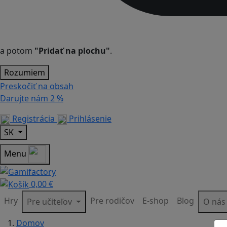
a potom
"Pridať na plochu"
.
Rozumiem
Preskočiť na obsah
Darujte nám
2 %
Registrácia
Prihlásenie
SK
Menu
0,00 €
Hry
Pre rodičov
E-shop
Blog
Pre učiteľov
O ná
Domov