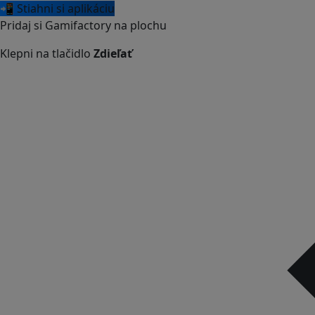
📲 Stiahni si aplikáciu
Pridaj si Gamifactory na plochu
Klepni na tlačidlo
Zdieľať