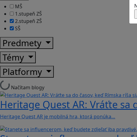
N
MŠ
1.stupeň ZŠ
2.stupeň ZŠ
SŠ
Predmety
Témy
Platformy
Načítam blogy
Heritage Quest AR: Vráťte sa 
Heritage Quest AR je mobilná hra, ktorá ponúka…