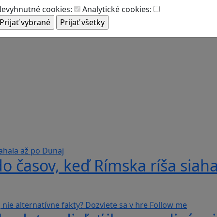
evyhnutné cookies:
Analytické cookies:
do časov, keď Rímska ríša siah