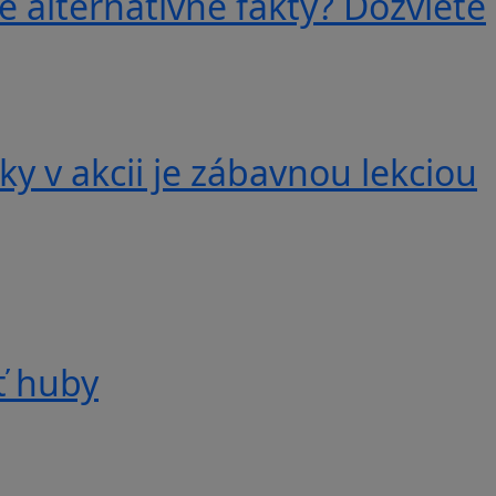
e alternatívne fakty? Dozviete
y v akcii je zábavnou lekciou
ť huby