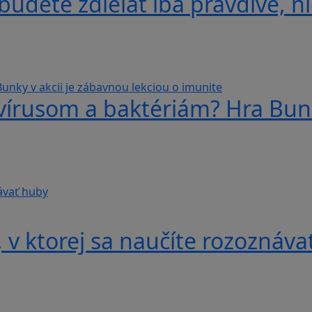
udete zdieľať iba pravdivé, ni
 vírusom a baktériám? Hra Bunk
v ktorej sa naučíte rozoznáva