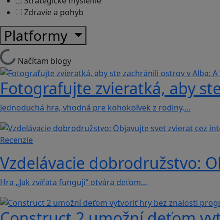
Strategické myslenie
Zdravie a pohyb
Platformy
Načítam blogy
Fotografujte zvieratká, aby ste
Jednoduchá hra, vhodná pre kohokoľvek z rodiny,…
Recenzie
Vzdelávacie dobrodružstvo: Obj
Hra „Jak zvířata fungují“ otvára deťom…
Construct 2 umožní deťom vyt