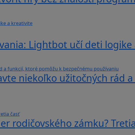
nia: Lightbot učí deti logike 
avte niekoľko užitočných rád a
er rodičovského zámku? Tretia