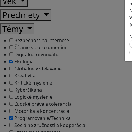
Vek
n
N
Predmety
V
f
Témy
N
Bezpečnosť na internete
Čítanie s porozumením
Digitálna rovnováha
Ekológia
Globálne vzdelávanie
Kreativita
Kritické myslenie
Kyberšikana
Logické myslenie
Ľudské práva a tolerancia
Motorika a koncentrácia
Programovanie/Technika
Sociálne zručnosti a kooperácia