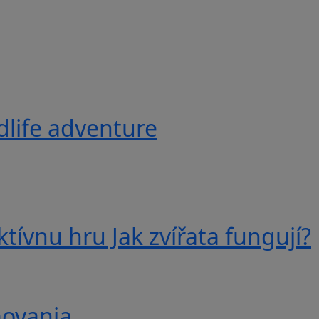
ldlife adventure
tívnu hru Jak zvířata fungují?
movania