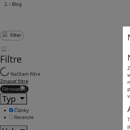
›
Blog
Filter
Filtre
Z
Načítam filtre
w
Zmazať filtre
n
p
Filtrovať
v
Typ
Články
Recenzie
T
p