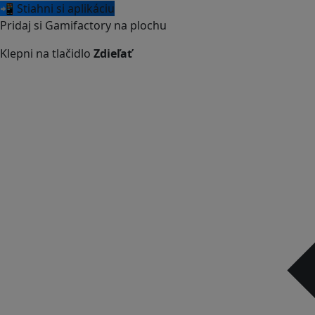
📲 Stiahni si aplikáciu
Pridaj si Gamifactory na plochu
Klepni na tlačidlo
Zdieľať