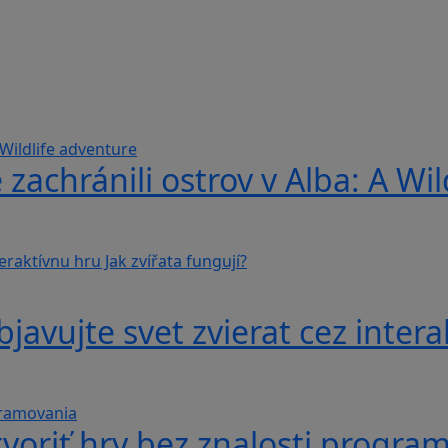
 zachránili ostrov v Alba: A Wi
avujte svet zvierat cez interak
voriť hry bez znalosti progra