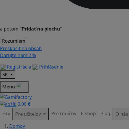
a potom
"Pridať na plochu"
.
Rozumiem
Preskočiť na obsah
Darujte nám
2 %
Registrácia
Prihlásenie
SK
Menu
0,00 €
Hry
Pre rodičov
E-shop
Blog
Pre učiteľov
O ná
Domov