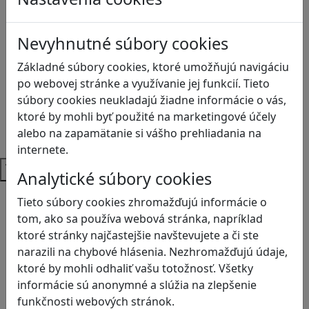
Anglický jazyk
Biológia
Dejepis
Nevyhnutné súbory cookies
Environmentálna výchova
Základné súbory cookies, ktoré umožňujú navigáciu
Etická výchova
po webovej stránke a využívanie jej funkcií. Tieto
Geografia
súbory cookies neukladajú žiadne informácie o vás,
Matematika
ktoré by mohli byť použité na marketingové účely
Občianska náuka
alebo na zapamätanie si vášho prehliadania na
Vlastiveda
internete.
Témy
Analytické súbory cookies
Bezpečnosť na internete
Tieto súbory cookies zhromažďujú informácie o
Čítanie s porozumením
tom, ako sa používa webová stránka, napríklad
Digitálna rovnováha
ktoré stránky najčastejšie navštevujete a či ste
Ekológia
narazili na chybové hlásenia. Nezhromažďujú údaje,
Globálne vzdelávanie
ktoré by mohli odhaliť vašu totožnosť. Všetky
Kreativita
informácie sú anonymné a slúžia na zlepšenie
Kritické myslenie
funkčnosti webových stránok.