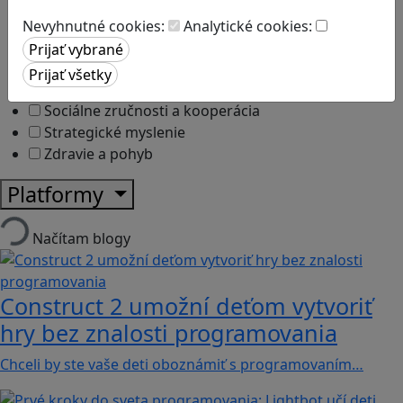
Kyberšikana
Logické myslenie
Nevyhnutné cookies:
Analytické cookies:
Ľudské práva a tolerancia
Motorika a koncentrácia
Programovanie/Technika
Sociálne zručnosti a kooperácia
Strategické myslenie
Zdravie a pohyb
Platformy
Načítam blogy
Construct 2 umožní deťom vytvoriť
hry bez znalosti programovania
Chceli by ste vaše deti oboznámiť s programovaním…