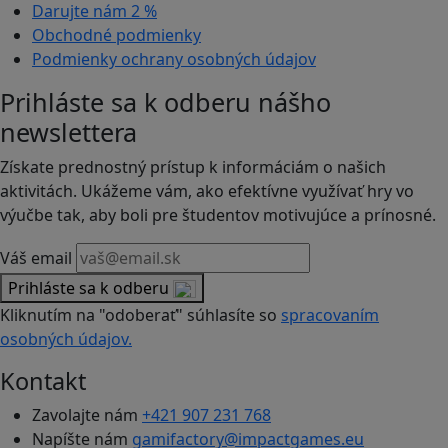
Darujte nám
2 %
Obchodné podmienky
Podmienky ochrany osobných údajov
Prihláste sa k odberu nášho
newslettera
Získate prednostný prístup k informáciám o našich
aktivitách. Ukážeme vám, ako efektívne využívať hry vo
výučbe tak, aby boli pre študentov motivujúce a prínosné.
Váš email
Prihláste sa k odberu
Kliknutím na "odoberať" súhlasíte so
spracovaním
osobných údajov.
Kontakt
Zavolajte nám
+421 907 231 768
Napíšte nám
gamifactory@impactgames.eu