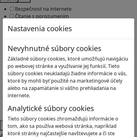
Bezpečnosť na internete
Čítanie s porozumením
Digitálna rovnováha
Nastavenia cookies
Ekológia
Globálne vzdelávanie
Kreativita
Nevyhnutné súbory cookies
Kritické myslenie
Základné súbory cookies, ktoré umožňujú navigáciu
Kyberšikana
po webovej stránke a využívanie jej funkcií. Tieto
Logické myslenie
súbory cookies neukladajú žiadne informácie o vás,
Ľudské práva a tolerancia
ktoré by mohli byť použité na marketingové účely
Motorika a koncentrácia
alebo na zapamätanie si vášho prehliadania na
Programovanie/Technika
internete.
Sociálne zručnosti a kooperácia
Strategické myslenie
Analytické súbory cookies
Zdravie a pohyb
Tieto súbory cookies zhromažďujú informácie o
Platformy
tom, ako sa používa webová stránka, napríklad
ktoré stránky najčastejšie navštevujete a či ste