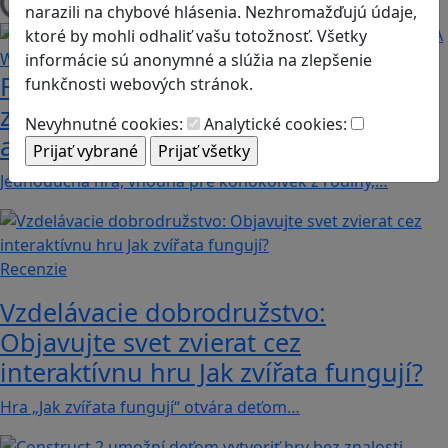
Načítam blogy
narazili na chybové hlásenia. Nezhromažďujú údaje,
ktoré by mohli odhaliť vašu totožnosť. Všetky
informácie sú anonymné a slúžia na zlepšenie
Fotografujte zvieratká, aby ste
funkčnosti webových stránok.
zachránili ostrov v Alba: A Wildlife
Nevyhnutné cookies:
Analytické cookies:
adventure
Jednoduchá hra, vhodná pre kohokoľvek z rodiny,…
Recenzie
Vzdelávacie dobrodružstvo:
Objavujte svet zvierat cez
interaktívnu hru Jak zvířata fungují?
Hra „Jak zvířata fungují“ otvára deťom…