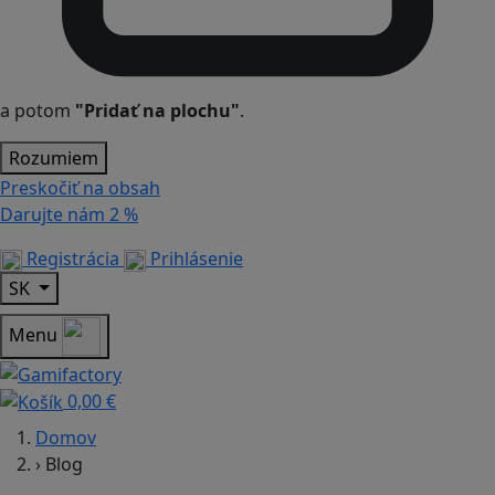
a potom
"Pridať na plochu"
.
Rozumiem
Preskočiť na obsah
Darujte nám
2 %
Registrácia
Prihlásenie
SK
Menu
0,00 €
Domov
›
Blog