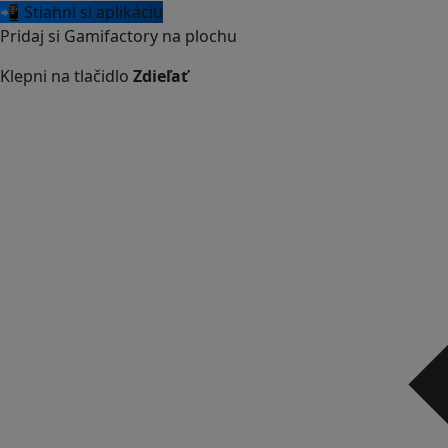
📲 Stiahni si aplikáciu
Pridaj si Gamifactory na plochu
Klepni na tlačidlo
Zdieľať