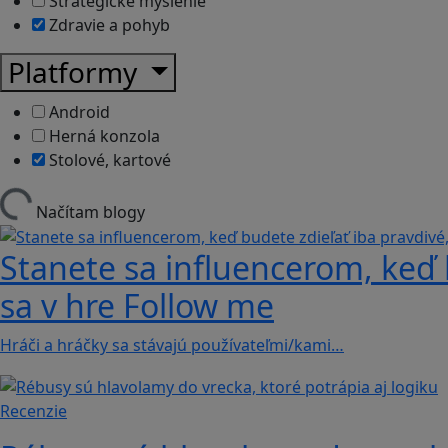
Strategické myslenie
Zdravie a pohyb
Platformy
Android
Herná konzola
Stolové, kartové
Načítam blogy
Stanete sa influencerom, keď b
sa v hre Follow me
Hráči a hráčky sa stávajú používateľmi/kami…
Recenzie