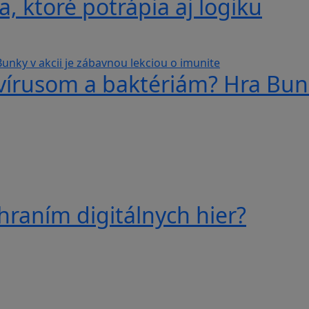
, ktoré potrápia aj logiku
 vírusom a baktériám? Hra Bunk
hraním digitálnych hier?