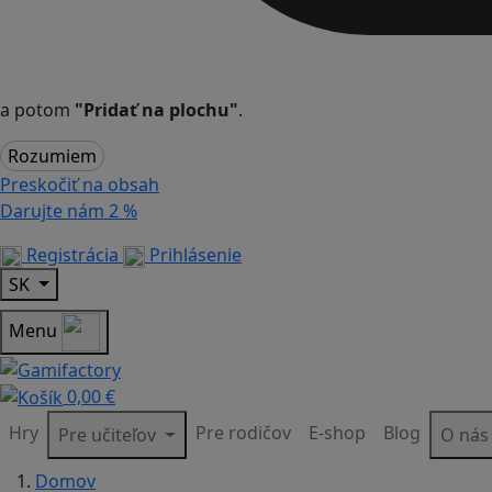
a potom
"Pridať na plochu"
.
Rozumiem
Preskočiť na obsah
Darujte nám
2 %
Registrácia
Prihlásenie
SK
Menu
0,00 €
Hry
Pre rodičov
E-shop
Blog
Pre učiteľov
O ná
Domov