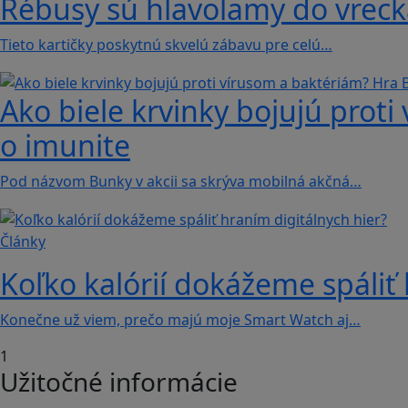
Rébusy sú hlavolamy do vrecka
Tieto kartičky poskytnú skvelú zábavu pre celú…
Ako biele krvinky bojujú proti
o imunite
Pod názvom Bunky v akcii sa skrýva mobilná akčná…
Články
Koľko kalórií dokážeme spáliť 
Konečne už viem, prečo majú moje Smart Watch aj…
1
Užitočné informácie