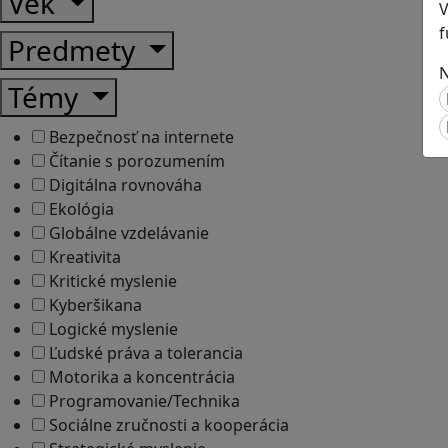
Vek
V
f
Predmety
N
Témy
Bezpečnosť na internete
Čítanie s porozumením
Digitálna rovnováha
Ekológia
Globálne vzdelávanie
Kreativita
Kritické myslenie
Kyberšikana
Logické myslenie
Ľudské práva a tolerancia
Motorika a koncentrácia
Programovanie/Technika
Sociálne zručnosti a kooperácia