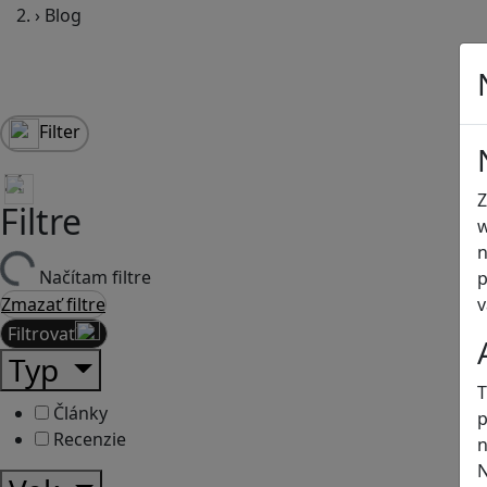
›
Blog
Filter
Z
Filtre
w
n
Načítam filtre
p
v
Zmazať filtre
Filtrovať
Typ
T
Články
p
Recenzie
n
N