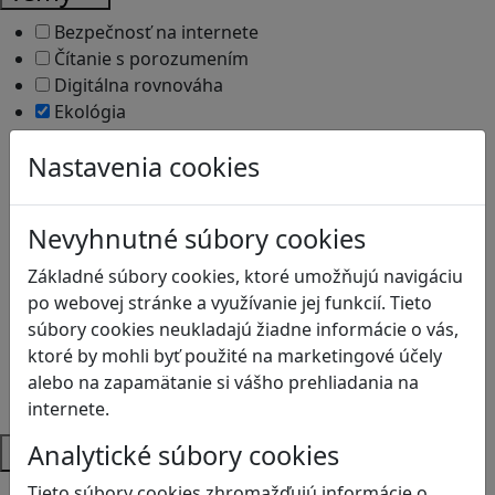
Bezpečnosť na internete
Čítanie s porozumením
Digitálna rovnováha
Ekológia
Globálne vzdelávanie
Nastavenia cookies
Kreativita
Kritické myslenie
Kyberšikana
Nevyhnutné súbory cookies
Logické myslenie
Ľudské práva a tolerancia
Základné súbory cookies, ktoré umožňujú navigáciu
Motorika a koncentrácia
po webovej stránke a využívanie jej funkcií. Tieto
Programovanie/Technika
súbory cookies neukladajú žiadne informácie o vás,
Sociálne zručnosti a kooperácia
ktoré by mohli byť použité na marketingové účely
Strategické myslenie
alebo na zapamätanie si vášho prehliadania na
Zdravie a pohyb
internete.
Platformy
Analytické súbory cookies
Tieto súbory cookies zhromažďujú informácie o
Android