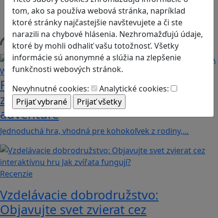
tom, ako sa používa webová stránka, napríklad
Herná konzola
ktoré stránky najčastejšie navštevujete a či ste
Stolové, kartové
narazili na chybové hlásenia. Nezhromažďujú údaje,
ktoré by mohli odhaliť vašu totožnosť. Všetky
Načítam blogy
informácie sú anonymné a slúžia na zlepšenie
funkčnosti webových stránok.
Fotografujte zvieratká, aby ste
Nevyhnutné cookies:
Analytické cookies:
zachránili ostrov v Alba: A Wildlife
adventure
Jednoduchá hra, vhodná pre kohokoľvek z rodiny,…
Recenzie
Vzdelávacie dobrodružstvo:
Objavujte svet zvierat cez