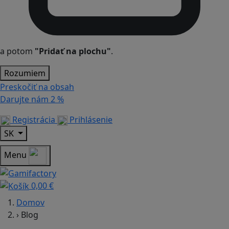
a potom
"Pridať na plochu"
.
Rozumiem
Preskočiť na obsah
Darujte nám
2 %
Registrácia
Prihlásenie
SK
Menu
0,00 €
Domov
›
Blog