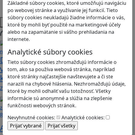
Strategické myslenie
Základné súbory cookies, ktoré umožňujú navigáciu
Zdravie a pohyb
po webovej stránke a využívanie jej funkcií. Tieto
súbory cookies neukladajú žiadne informácie o vás,
Platformy
ktoré by mohli byť použité na marketingové účely
alebo na zapamätanie si vášho prehliadania na
Načítam blogy
internete.
Analytické súbory cookies
Dobrodružstvá Mimi a Lízy vo
Tieto súbory cookies zhromažďujú informácie o
videohre? Dvojica neoddeliteľných
tom, ako sa používa webová stránka, napríklad
kamarátok už aj ako herné postavy
ktoré stránky najčastejšie navštevujete a či ste
narazili na chybové hlásenia. Nezhromažďujú údaje,
Značku Mimi a Líza by sme mohli označiť priam za…
ktoré by mohli odhaliť vašu totožnosť. Všetky
informácie sú anonymné a slúžia na zlepšenie
funkčnosti webových stránok.
Recenzie
Nevyhnutné cookies:
Analytické cookies:
Ako ovplyvnil komunistický režim