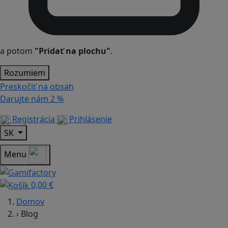
a potom
"Pridať na plochu"
.
Rozumiem
Preskočiť na obsah
Darujte nám
2 %
Registrácia
Prihlásenie
SK
Menu
0,00 €
Domov
›
Blog