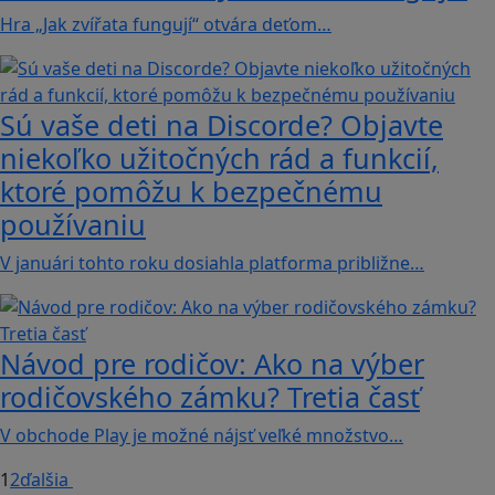
Hra „Jak zvířata fungují“ otvára deťom…
Sú vaše deti na Discorde? Objavte
niekoľko užitočných rád a funkcií,
ktoré pomôžu k bezpečnému
používaniu
V januári tohto roku dosiahla platforma približne…
Návod pre rodičov: Ako na výber
rodičovského zámku? Tretia časť
V obchode Play je možné nájsť veľké množstvo…
1
2
ďalšia