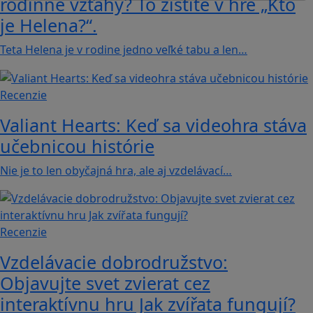
rodinné vzťahy? To zistíte v hre „Kto
je Helena?“.
Teta Helena je v rodine jedno veľké tabu a len…
Recenzie
Valiant Hearts: Keď sa videohra stáva
učebnicou histórie
Nie je to len obyčajná hra, ale aj vzdelávací…
Recenzie
Vzdelávacie dobrodružstvo:
Objavujte svet zvierat cez
interaktívnu hru Jak zvířata fungují?