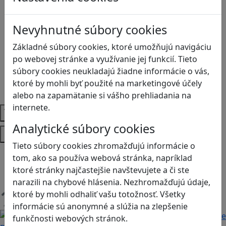
Biológia
Dejepis
Nevyhnutné súbory cookies
Environmentálna výchova
Etická výchova
Základné súbory cookies, ktoré umožňujú navigáciu
Geografia
po webovej stránke a využívanie jej funkcií. Tieto
Matematika
súbory cookies neukladajú žiadne informácie o vás,
Občianska náuka
ktoré by mohli byť použité na marketingové účely
Vlastiveda
alebo na zapamätanie si vášho prehliadania na
internete.
Témy
Analytické súbory cookies
Platformy
Tieto súbory cookies zhromažďujú informácie o
Android
tom, ako sa používa webová stránka, napríklad
Herná konzola
ktoré stránky najčastejšie navštevujete a či ste
Stolové, kartové
narazili na chybové hlásenia. Nezhromažďujú údaje,
ktoré by mohli odhaliť vašu totožnosť. Všetky
Načítam blogy
informácie sú anonymné a slúžia na zlepšenie
funkčnosti webových stránok.