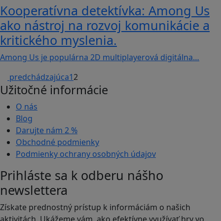
Kooperatívna detektívka: Among Us
ako nástroj na rozvoj komunikácie a
kritického myslenia.
Among Us je populárna 2D multiplayerová digitálna…
predchádzajúca
1
2
Užitočné informácie
O nás
Blog
Darujte nám
2 %
Obchodné podmienky
Podmienky ochrany osobných údajov
Prihláste sa k odberu nášho
newslettera
Získate prednostný prístup k informáciám o našich
aktivitách. Ukážeme vám, ako efektívne využívať hry vo