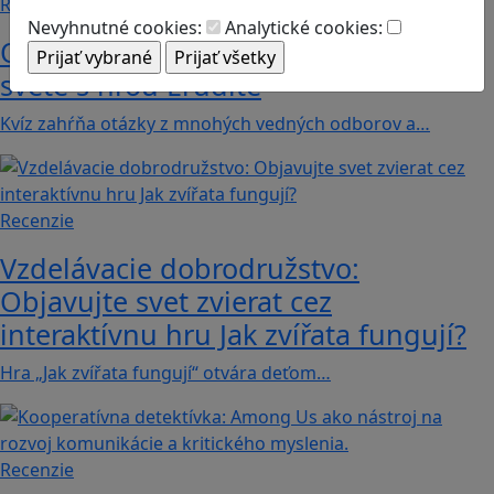
Recenzie
Nevyhnutné cookies:
Analytické cookies:
Otestujete a rozšírte svoje znalosti o
svete s hrou Erudite
Kvíz zahŕňa otázky z mnohých vedných odborov a…
Recenzie
Vzdelávacie dobrodružstvo:
Objavujte svet zvierat cez
interaktívnu hru Jak zvířata fungují?
Hra „Jak zvířata fungují“ otvára deťom…
Recenzie