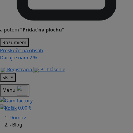
a potom
"Pridať na plochu"
.
Rozumiem
Preskočiť na obsah
Darujte nám
2 %
Registrácia
Prihlásenie
SK
Menu
0,00 €
Domov
›
Blog