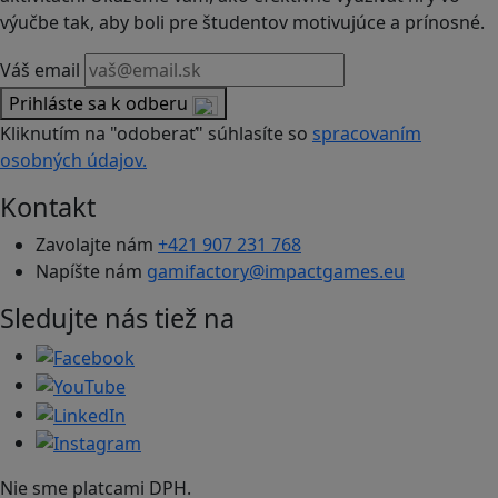
výučbe tak, aby boli pre študentov motivujúce a prínosné.
Váš email
Prihláste sa k odberu
Kliknutím na "odoberať" súhlasíte so
spracovaním
osobných údajov.
Kontakt
Zavolajte nám
+421 907 231 768
Napíšte nám
gamifactory@impactgames.eu
Sledujte nás tiež na
Nie sme platcami DPH.