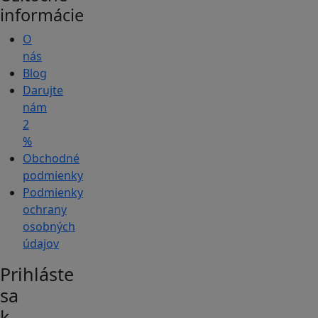
informácie
O
nás
Blog
Darujte
nám
2
%
Obchodné
podmienky
Podmienky
ochrany
osobných
údajov
Prihláste
sa
k