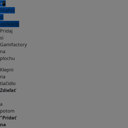
📲
Stiahni
si
aplikáciu
Pridaj
si
Gamifactory
na
plochu
Klepni
na
tlačidlo
Zdieľať
a
potom
"Pridať
na