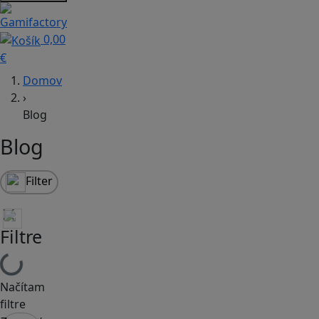
0,00
€
Domov
›
Blog
Blog
Filter
Filtre
Načítam
filtre