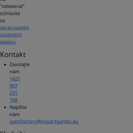
"odoberať"
súhlasíte
so
spracovaním
osobných
údajov.
Kontakt
Zavolajte
nám
+421
907
231
768
Napíšte
nám
gamifactory@impactgames.eu