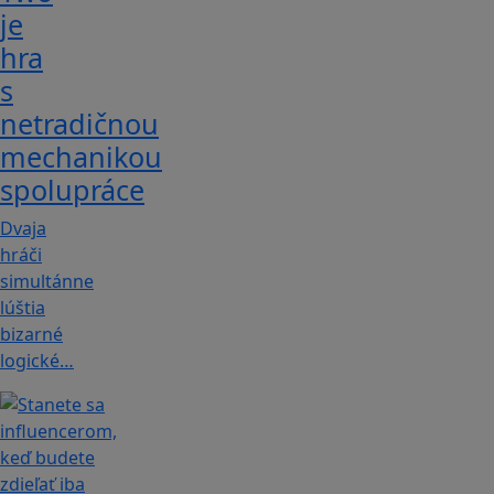
je
hra
s
netradičnou
mechanikou
spolupráce
Dvaja
hráči
simultánne
lúštia
bizarné
logické…