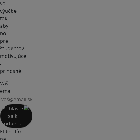
vo
výučbe
tak,
aby
boli
pre
študentov
motivujúce
a
prínosné.
Váš
email
Prihláste
sa k
odberu
Kliknutím
na