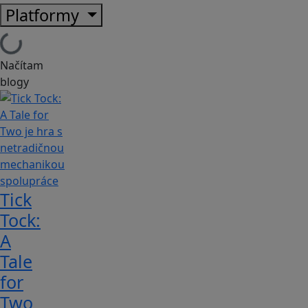
Platformy
Načítam
blogy
Tick
Tock:
A
Tale
for
Tw‪o