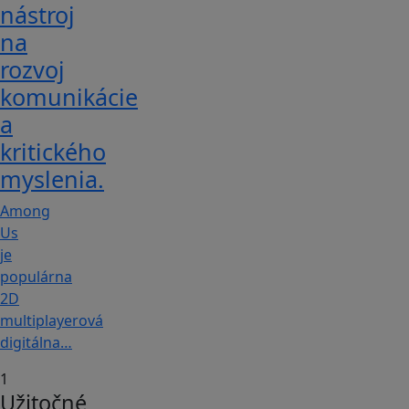
nástroj
na
rozvoj
komunikácie
a
kritického
myslenia.
Among
Us
je
populárna
2D
multiplayerová
digitálna…
1
Užitočné