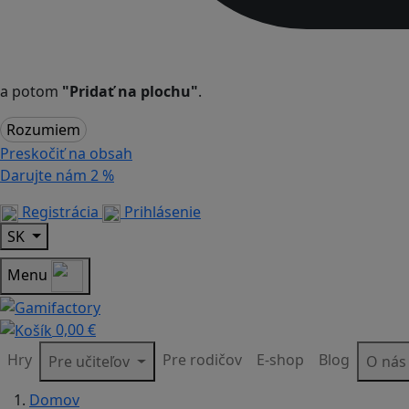
a potom
"Pridať na plochu"
.
Rozumiem
Preskočiť na obsah
Darujte nám
2 %
Registrácia
Prihlásenie
SK
Menu
0,00 €
Hry
Pre rodičov
E-shop
Blog
Pre učiteľov
O ná
Domov