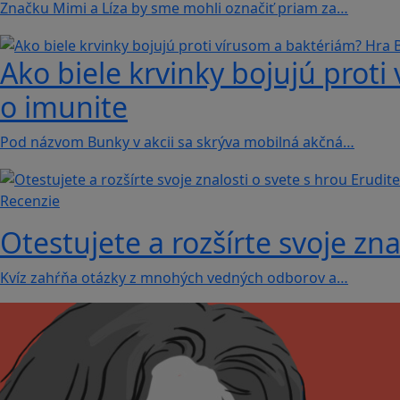
Značku Mimi a Líza by sme mohli označiť priam za…
Ako biele krvinky bojujú proti
o imunite
Pod názvom Bunky v akcii sa skrýva mobilná akčná…
Recenzie
Otestujete a rozšírte svoje zna
Kvíz zahŕňa otázky z mnohých vedných odborov a…