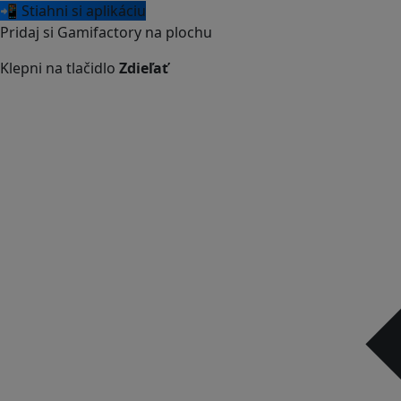
📲 Stiahni si aplikáciu
Pridaj si Gamifactory na plochu
Klepni na tlačidlo
Zdieľať