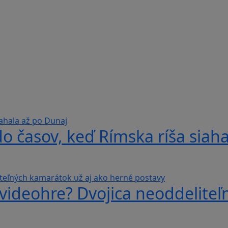
do časov, keď Rímska ríša siah
videohre? Dvojica neoddeliteľ