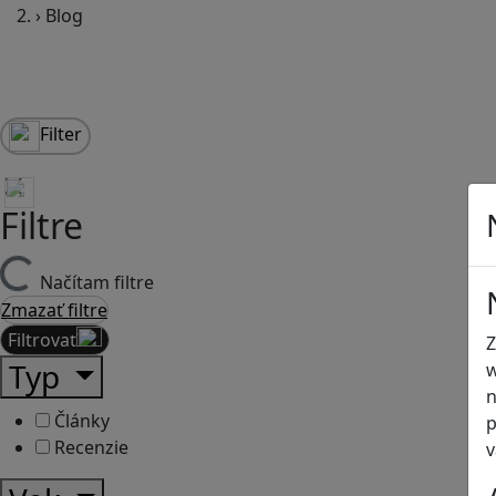
›
Blog
Filter
Filtre
Načítam filtre
Zmazať filtre
Filtrovať
Z
Typ
w
n
Články
p
Recenzie
v