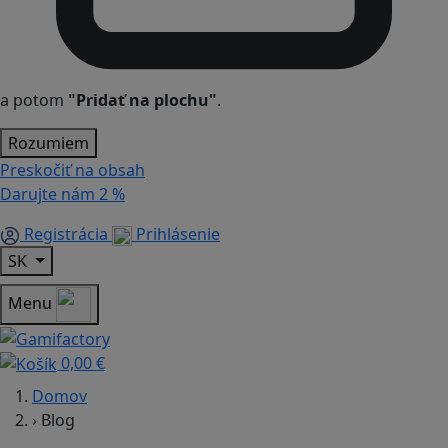
a potom
"Pridať na plochu"
.
Rozumiem
Preskočiť na obsah
Darujte nám
2 %
Registrácia
Prihlásenie
SK
Menu
0,00 €
Domov
›
Blog