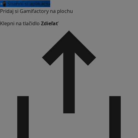
📲 Stiahni si aplikáciu
Pridaj si Gamifactory na plochu
Klepni na tlačidlo
Zdieľať