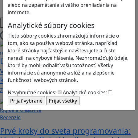
Strategické myslenie
alebo na zapamätanie si vášho prehliadania na
Zdravie a pohyb
internete.
Platformy
Analytické súbory cookies
Tieto súbory cookies zhromažďujú informácie o
Načítam blogy
tom, ako sa používa webová stránka, napríklad
ktoré stránky najčastejšie navštevujete a či ste
narazili na chybové hlásenia. Nezhromažďujú údaje,
Dobrodružstvá Mimi a Lízy vo
ktoré by mohli odhaliť vašu totožnosť. Všetky
videohre? Dvojica neoddeliteľných
informácie sú anonymné a slúžia na zlepšenie
kamarátok už aj ako herné postavy
funkčnosti webových stránok.
Značku Mimi a Líza by sme mohli označiť priam za…
Nevyhnutné cookies:
Analytické cookies:
Recenzie
Prvé kroky do sveta programovania: