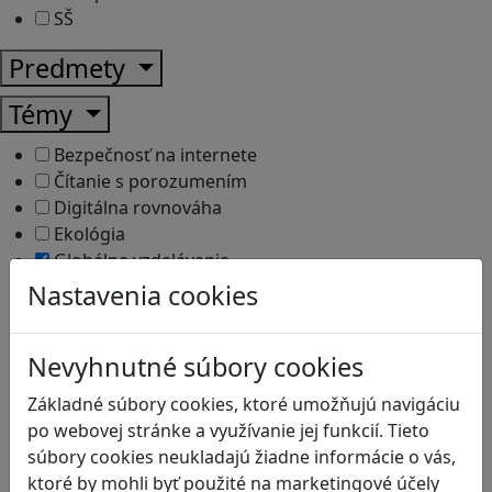
SŠ
Predmety
Témy
Bezpečnosť na internete
Čítanie s porozumením
Digitálna rovnováha
Ekológia
Globálne vzdelávanie
Kreativita
Nastavenia cookies
Kritické myslenie
Kyberšikana
Nevyhnutné súbory cookies
Logické myslenie
Ľudské práva a tolerancia
Základné súbory cookies, ktoré umožňujú navigáciu
Motorika a koncentrácia
po webovej stránke a využívanie jej funkcií. Tieto
Programovanie/Technika
súbory cookies neukladajú žiadne informácie o vás,
Sociálne zručnosti a kooperácia
ktoré by mohli byť použité na marketingové účely