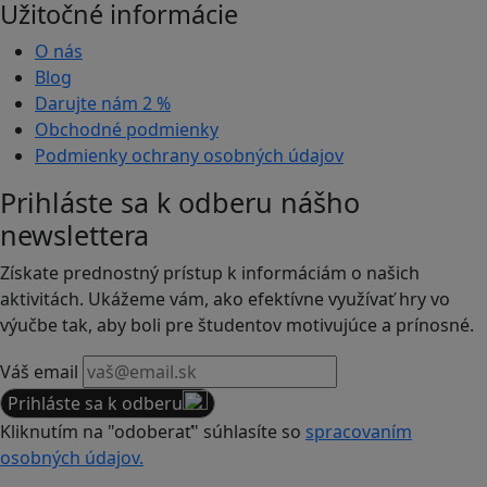
Užitočné informácie
O nás
Blog
Darujte nám
2 %
Obchodné podmienky
Podmienky ochrany osobných údajov
Prihláste sa k odberu nášho
newslettera
Získate prednostný prístup k informáciám o našich
aktivitách. Ukážeme vám, ako efektívne využívať hry vo
výučbe tak, aby boli pre študentov motivujúce a prínosné.
Váš email
Prihláste sa k odberu
Kliknutím na "odoberať" súhlasíte so
spracovaním
osobných údajov.