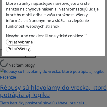
Kyberšikana
ktoré stránky najčastejšie navštevujete a či ste
Logické myslenie
narazili na chybové hlásenia. Nezhromažďujú údaje,
Ľudské práva a tolerancia
ktoré by mohli odhaliť vašu totožnosť. Všetky
Motorika a koncentrácia
informácie sú anonymné a slúžia na zlepšenie
Programovanie/Technika
funkčnosti webových stránok.
Sociálne zručnosti a kooperácia
Nevyhnutné cookies:
Analytické cookies:
Strategické myslenie
Zdravie a pohyb
Platformy
Načítam blogy
Recenzie
Rébusy sú hlavolamy do vrecka, ktoré
potrápia aj logiku
Tieto kartičky poskytnú skvelú zábavu pre celú…