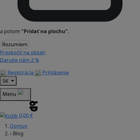
a potom
"Pridať na plochu"
.
Rozumiem
Preskočiť na obsah
Darujte nám
2 %
Registrácia
Prihlásenie
SK
Menu
0,00 €
Domov
›
Blog