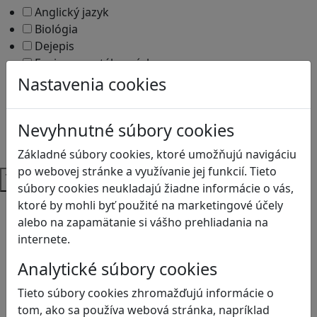
Anglický jazyk
Biológia
Dejepis
Environmentálna výchova
Etická výchova
Nastavenia cookies
Geografia
Matematika
Nevyhnutné súbory cookies
Občianska náuka
Vlastiveda
Základné súbory cookies, ktoré umožňujú navigáciu
po webovej stránke a využívanie jej funkcií. Tieto
Témy
súbory cookies neukladajú žiadne informácie o vás,
ktoré by mohli byť použité na marketingové účely
Bezpečnosť na internete
alebo na zapamätanie si vášho prehliadania na
Čítanie s porozumením
internete.
Digitálna rovnováha
Ekológia
Analytické súbory cookies
Globálne vzdelávanie
Kreativita
Tieto súbory cookies zhromažďujú informácie o
Kritické myslenie
tom, ako sa používa webová stránka, napríklad