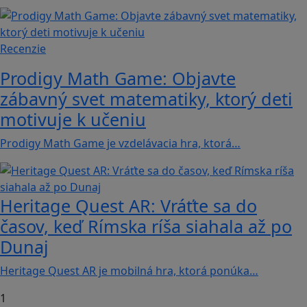
Recenzie
Prodigy Math Game: Objavte
zábavný svet matematiky, ktorý deti
motivuje k učeniu
Prodigy Math Game je vzdelávacia hra, ktorá…
Heritage Quest AR: Vráťte sa do
časov, keď Rímska ríša siahala až po
Dunaj
Heritage Quest AR je mobilná hra, ktorá ponúka…
1