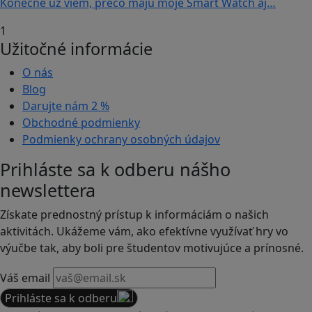
Konečne už viem, prečo majú moje Smart Watch aj…
1
Užitočné informácie
O nás
Blog
Darujte nám
2 %
Obchodné podmienky
Podmienky ochrany osobných údajov
Prihláste sa k odberu nášho
newslettera
Získate prednostný prístup k informáciám o našich
aktivitách. Ukážeme vám, ako efektívne využívať hry vo
výučbe tak, aby boli pre študentov motivujúce a prínosné.
Váš email
Prihláste sa k odberu