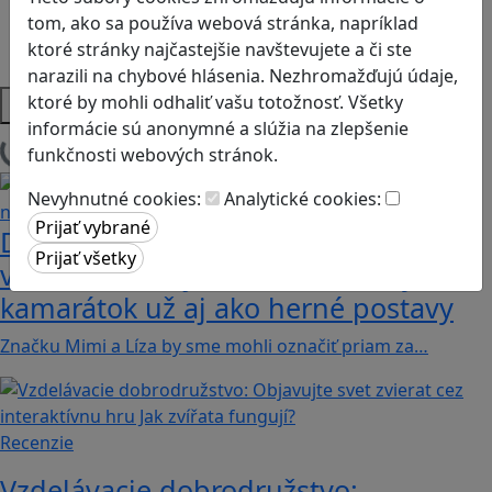
Sociálne zručnosti a kooperácia
tom, ako sa používa webová stránka, napríklad
Strategické myslenie
ktoré stránky najčastejšie navštevujete a či ste
Zdravie a pohyb
narazili na chybové hlásenia. Nezhromažďujú údaje,
Platformy
ktoré by mohli odhaliť vašu totožnosť. Všetky
informácie sú anonymné a slúžia na zlepšenie
funkčnosti webových stránok.
Načítam blogy
Nevyhnutné cookies:
Analytické cookies:
Dobrodružstvá Mimi a Lízy vo
videohre? Dvojica neoddeliteľných
kamarátok už aj ako herné postavy
Značku Mimi a Líza by sme mohli označiť priam za…
Recenzie
Vzdelávacie dobrodružstvo: