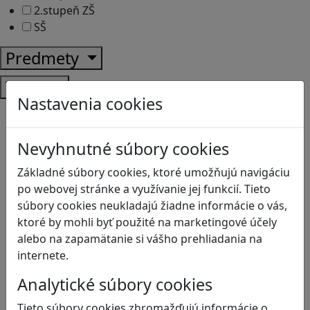
2.stupeň ZŠ
SŠ
Predmety
Témy
Nastavenia cookies
Bezpečnosť na internete
Čítanie s porozumením
Nevyhnutné súbory cookies
Digitálna rovnováha
Ekológia
Základné súbory cookies, ktoré umožňujú navigáciu
Globálne vzdelávanie
po webovej stránke a využívanie jej funkcií. Tieto
Kreativita
súbory cookies neukladajú žiadne informácie o vás,
Kritické myslenie
ktoré by mohli byť použité na marketingové účely
Kyberšikana
alebo na zapamätanie si vášho prehliadania na
Logické myslenie
internete.
Ľudské práva a tolerancia
Motorika a koncentrácia
Analytické súbory cookies
Programovanie/Technika
Tieto súbory cookies zhromažďujú informácie o