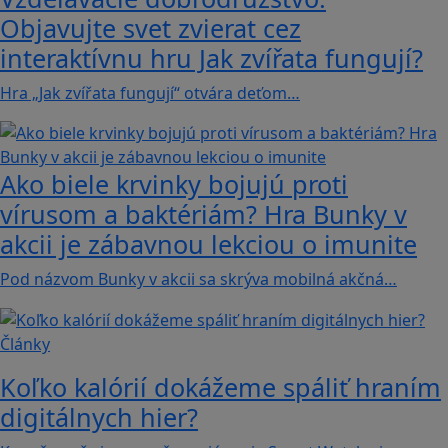
Objavujte svet zvierat cez
interaktívnu hru Jak zvířata fungují?
Hra „Jak zvířata fungují“ otvára deťom…
Ako biele krvinky bojujú proti
vírusom a baktériám? Hra Bunky v
akcii je zábavnou lekciou o imunite
Pod názvom Bunky v akcii sa skrýva mobilná akčná…
Články
Koľko kalórií dokážeme spáliť hraním
digitálnych hier?