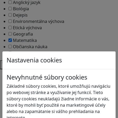
Anglický jazyk
Biológia
Dejepis
Environmentálna výchova
Etická výchova
Geografia
Matematika
Občianska náuka
Vlastiveda
Nastavenia cookies
Témy
Bezpečnosť na internete
Nevyhnutné súbory cookies
Čítanie s porozumením
Základné súbory cookies, ktoré umožňujú navigáciu
Digitálna rovnováha
po webovej stránke a využívanie jej funkcií. Tieto
Ekológia
súbory cookies neukladajú žiadne informácie o vás,
Globálne vzdelávanie
ktoré by mohli byť použité na marketingové účely
Kreativita
alebo na zapamätanie si vášho prehliadania na
Kritické myslenie
internete.