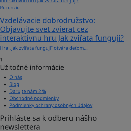
Recenzie
Vzdelávacie dobrodružstvo:
Objavujte svet zvierat cez
interaktívnu hru Jak zvířata fungují?
Hra „Jak zvířata fungují“ otvára deťom…
1
Užitočné informácie
O nás
Blog
Darujte nám
2 %
Obchodné podmienky
Podmienky ochrany osobných údajov
Prihláste sa k odberu nášho
newslettera