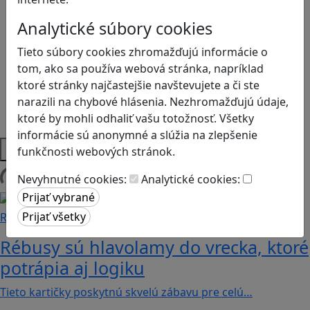
Kyberšikana
Logické myslenie
Analytické súbory cookies
Ľudské práva a tolerancia
Tieto súbory cookies zhromažďujú informácie o
Motorika a koncentrácia
tom, ako sa používa webová stránka, napríklad
Programovanie/Technika
ktoré stránky najčastejšie navštevujete a či ste
Sociálne zručnosti a kooperácia
narazili na chybové hlásenia. Nezhromažďujú údaje,
Strategické myslenie
ktoré by mohli odhaliť vašu totožnosť. Všetky
Zdravie a pohyb
informácie sú anonymné a slúžia na zlepšenie
Platformy
funkčnosti webových stránok.
Nevyhnutné cookies:
Analytické cookies:
Načítam blogy
Recenzie
Rébusy sú hlavolamy do vrecka, ktoré
potrápia aj logiku
Tieto kartičky poskytnú skvelú zábavu pre celú…