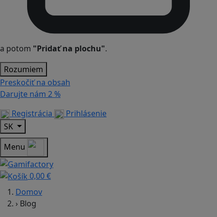
a potom
"Pridať na plochu"
.
Rozumiem
Preskočiť na obsah
Darujte nám
2 %
Registrácia
Prihlásenie
SK
Menu
0,00 €
Domov
›
Blog