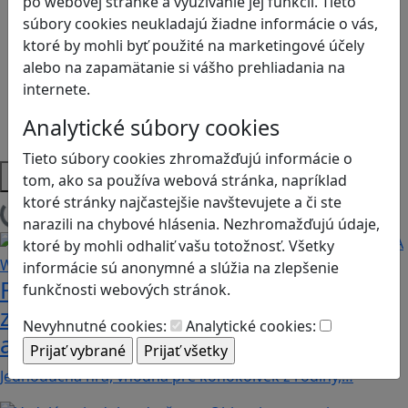
po webovej stránke a využívanie jej funkcií. Tieto
Logické myslenie
súbory cookies neukladajú žiadne informácie o vás,
Ľudské práva a tolerancia
ktoré by mohli byť použité na marketingové účely
Motorika a koncentrácia
alebo na zapamätanie si vášho prehliadania na
Programovanie/Technika
internete.
Sociálne zručnosti a kooperácia
Strategické myslenie
Analytické súbory cookies
Zdravie a pohyb
Tieto súbory cookies zhromažďujú informácie o
Platformy
tom, ako sa používa webová stránka, napríklad
ktoré stránky najčastejšie navštevujete a či ste
Načítam blogy
narazili na chybové hlásenia. Nezhromažďujú údaje,
ktoré by mohli odhaliť vašu totožnosť. Všetky
informácie sú anonymné a slúžia na zlepšenie
Fotografujte zvieratká, aby ste
funkčnosti webových stránok.
zachránili ostrov v Alba: A Wildlife
Nevyhnutné cookies:
Analytické cookies:
adventure
Jednoduchá hra, vhodná pre kohokoľvek z rodiny,…