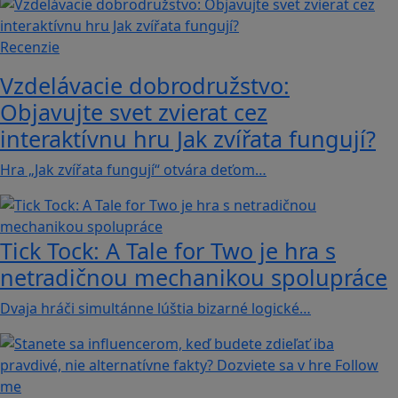
Recenzie
Vzdelávacie dobrodružstvo:
Objavujte svet zvierat cez
interaktívnu hru Jak zvířata fungují?
Hra „Jak zvířata fungují“ otvára deťom…
Tick Tock: A Tale for Tw‪o je hra s
netradičnou mechanikou spolupráce
Dvaja hráči simultánne lúštia bizarné logické…