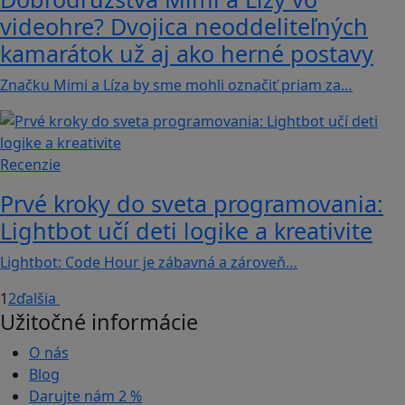
videohre? Dvojica neoddeliteľných
kamarátok už aj ako herné postavy
Značku Mimi a Líza by sme mohli označiť priam za…
Recenzie
Prvé kroky do sveta programovania:
Lightbot učí deti logike a kreativite
Lightbot: Code Hour je zábavná a zároveň…
1
2
ďalšia
Užitočné informácie
O nás
Blog
Darujte nám
2 %