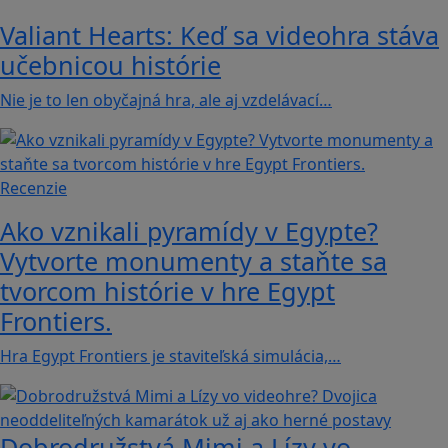
Valiant Hearts: Keď sa videohra stáva
učebnicou histórie
Nie je to len obyčajná hra, ale aj vzdelávací…
Recenzie
Ako vznikali pyramídy v Egypte?
Vytvorte monumenty a staňte sa
tvorcom histórie v hre Egypt
Frontiers.
Hra Egypt Frontiers je staviteľská simulácia,…
Dobrodružstvá Mimi a Lízy vo