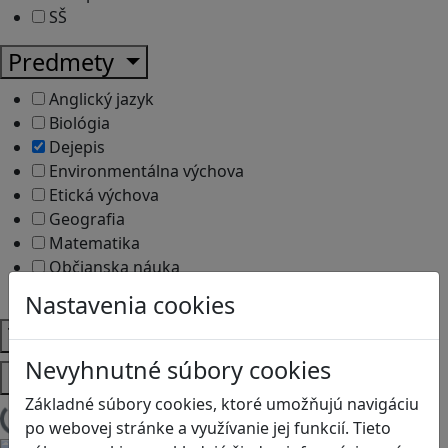
SŠ
Predmety
Anglický jazyk
Biológia
Dejepis
Environmentálna výchova
Etická výchova
Geografia
Matematika
Občianska náuka
Vlastiveda
Nastavenia cookies
Témy
Nevyhnutné súbory cookies
Platformy
Základné súbory cookies, ktoré umožňujú navigáciu
Načítam blogy
po webovej stránke a využívanie jej funkcií. Tieto