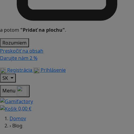
a potom
"Pridať na plochu"
.
Rozumiem
Preskočiť na obsah
Darujte nám
2 %
Registrácia
Prihlásenie
SK
Menu
0,00 €
Domov
›
Blog