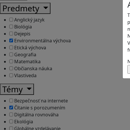
Predmety
T
Anglický jazyk
p
Biológia
n
Dejepis
N
Environmentálna výchova
V
Etická výchova
f
Geografia
N
Matematika
Občianska náuka
Vlastiveda
Témy
Bezpečnosť na internete
Čítanie s porozumením
Digitálna rovnováha
Ekológia
Globálne vzdelávanie