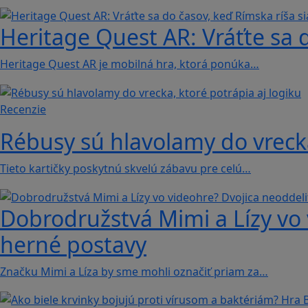
Heritage Quest AR: Vráťte sa 
Heritage Quest AR je mobilná hra, ktorá ponúka…
Recenzie
Rébusy sú hlavolamy do vrecka
Tieto kartičky poskytnú skvelú zábavu pre celú…
Dobrodružstvá Mimi a Lízy vo 
herné postavy
Značku Mimi a Líza by sme mohli označiť priam za…