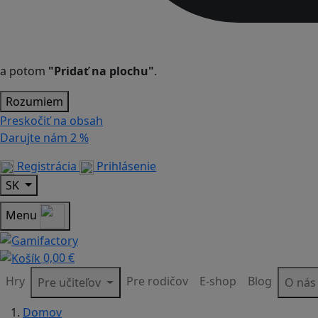
a potom
"Pridať na plochu"
.
Rozumiem
Preskočiť na obsah
Darujte nám
2 %
Registrácia
Prihlásenie
SK
Menu
0,00 €
Hry
Pre rodičov
E-shop
Blog
Pre učiteľov
O ná
Domov