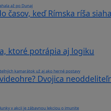
do časov, keď Rímska ríša siah
, ktoré potrápia aj logiku
videohre? Dvojica neoddeliteľ