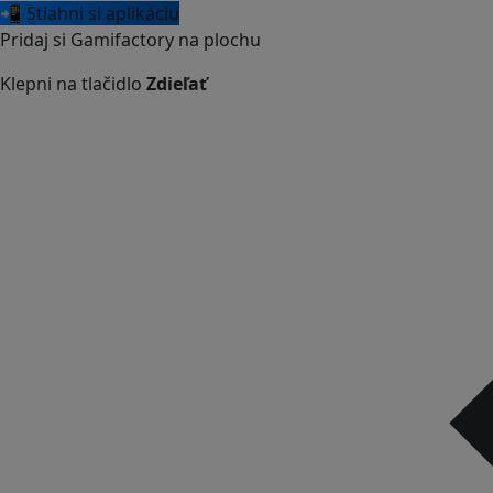
📲 Stiahni si aplikáciu
Pridaj si Gamifactory na plochu
Klepni na tlačidlo
Zdieľať