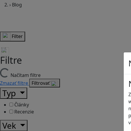
›
Blog
Filter
Filtre
Načítam filtre
Zmazať filtre
Filtrovať
Typ
Z
w
Články
n
Recenzie
p
v
Vek