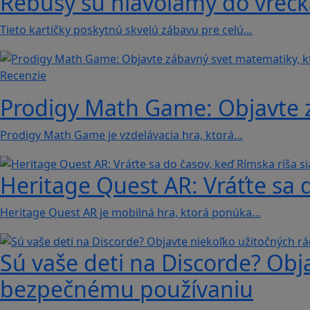
Rébusy sú hlavolamy do vrecka
Tieto kartičky poskytnú skvelú zábavu pre celú…
Recenzie
Prodigy Math Game: Objavte z
Prodigy Math Game je vzdelávacia hra, ktorá…
Heritage Quest AR: Vráťte sa 
Heritage Quest AR je mobilná hra, ktorá ponúka…
Sú vaše deti na Discorde? Obj
bezpečnému používaniu