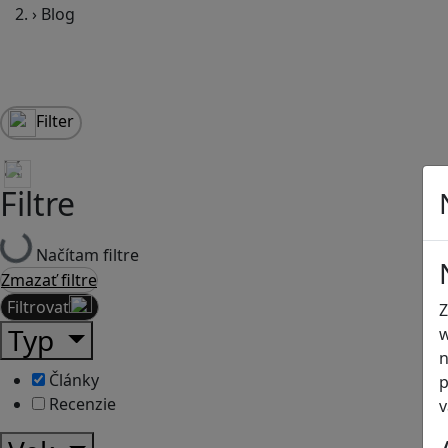
›
Blog
Filter
Filtre
Načítam filtre
Zmazať filtre
Filtrovať
Z
Typ
w
n
Články
p
Recenzie
v