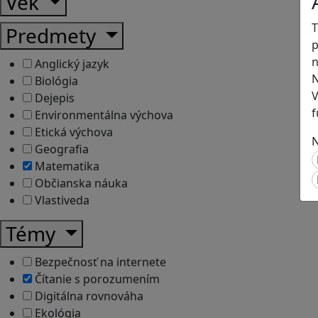
Vek
T
Predmety
p
n
Anglický jazyk
N
Biológia
V
Dejepis
f
Environmentálna výchova
Etická výchova
N
Geografia
Matematika
Občianska náuka
Vlastiveda
Témy
Bezpečnosť na internete
Čítanie s porozumením
Digitálna rovnováha
Ekológia