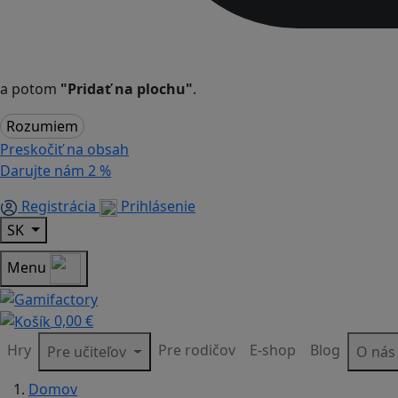
a potom
"Pridať na plochu"
.
Rozumiem
Preskočiť na obsah
Darujte nám
2 %
Registrácia
Prihlásenie
SK
Menu
0,00 €
Hry
Pre rodičov
E-shop
Blog
Pre učiteľov
O ná
Domov