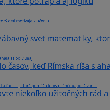
, ktoré potrápia aj logiku
ábavný svet matematiky, ktorý
do časov, keď Rímska ríša siah
avte niekoľko užitočných rád a