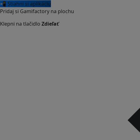
📲 Stiahni si aplikáciu
Pridaj si Gamifactory na plochu
Klepni na tlačidlo
Zdieľať