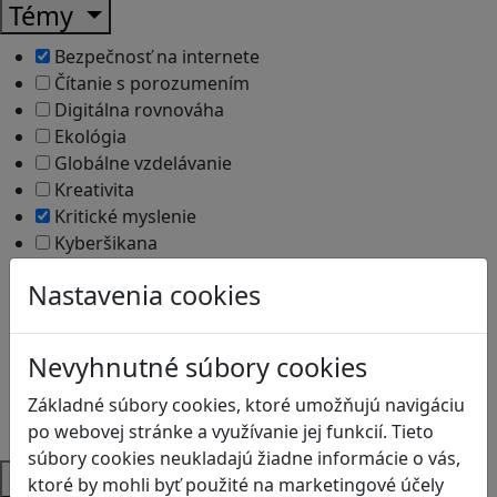
Témy
Bezpečnosť na internete
Čítanie s porozumením
Digitálna rovnováha
Ekológia
Globálne vzdelávanie
Kreativita
Kritické myslenie
Kyberšikana
Logické myslenie
Nastavenia cookies
Ľudské práva a tolerancia
Motorika a koncentrácia
Programovanie/Technika
Nevyhnutné súbory cookies
Sociálne zručnosti a kooperácia
Strategické myslenie
Základné súbory cookies, ktoré umožňujú navigáciu
Zdravie a pohyb
po webovej stránke a využívanie jej funkcií. Tieto
súbory cookies neukladajú žiadne informácie o vás,
Platformy
ktoré by mohli byť použité na marketingové účely