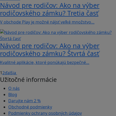
Návod pre rodičov: Ako na výber
rodičovského zámku? Tretia časť
V obchode Play je možné nájsť veľké množstvo…
Návod pre rodičov: Ako na výber
rodičovského zámku? Štvrtá časť
Kvalitné aplikácie, ktoré ponúkajú bezpečné…
1
2
ďalšia
Užitočné informácie
O nás
Blog
Darujte nám
2 %
Obchodné podmienky
Podmienky ochrany osobných údajov