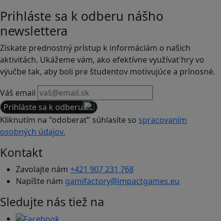
Prihláste sa k odberu nášho
newslettera
Získate prednostný prístup k informáciám o našich
aktivitách. Ukážeme vám, ako efektívne využívať hry vo
výučbe tak, aby boli pre študentov motivujúce a prínosné.
Váš email
Prihláste sa k odberu
Kliknutím na "odoberať" súhlasíte so
spracovaním
osobných údajov.
Kontakt
Zavolajte nám
+421 907 231 768
Napíšte nám
gamifactory@impactgames.eu
Sledujte nás tiež na