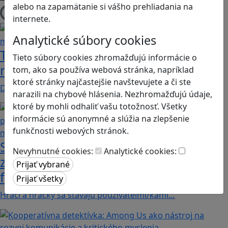
alebo na zapamätanie si vášho prehliadania na
Načítam blogy
internete.
Analytické súbory cookies
Tick Tock: A Tale for Tw‪o je hra s
Tieto súbory cookies zhromažďujú informácie o
netradičnou mechanikou spolupráce
tom, ako sa používa webová stránka, napríklad
ktoré stránky najčastejšie navštevujete a či ste
Dvaja hráči simultánne lúštia bizarné logické…
narazili na chybové hlásenia. Nezhromažďujú údaje,
ktoré by mohli odhaliť vašu totožnosť. Všetky
informácie sú anonymné a slúžia na zlepšenie
funkčnosti webových stránok.
Stanete sa influencerom, keď budete
Nevyhnutné cookies:
Analytické cookies:
zdieľať iba pravdivé, nie alternatívne
fakty? Dozviete sa v hre Follow me
Hráči a hráčky sa stávajú používateľmi/kami…