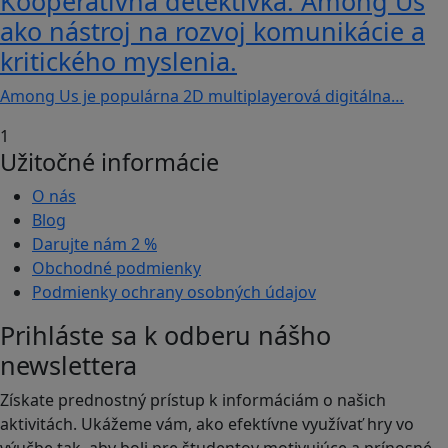
Kooperatívna detektívka: Among Us
ako nástroj na rozvoj komunikácie a
kritického myslenia.
Among Us je populárna 2D multiplayerová digitálna…
1
Užitočné informácie
O nás
Blog
Darujte nám
2 %
Obchodné podmienky
Podmienky ochrany osobných údajov
Prihláste sa k odberu nášho
newslettera
Získate prednostný prístup k informáciám o našich
aktivitách. Ukážeme vám, ako efektívne využívať hry vo