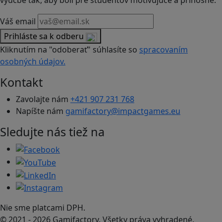
výučbe tak, aby boli pre študentov motivujúce a prínosné.
Váš email
Prihláste sa k odberu
Kliknutím na "odoberať" súhlasíte so
spracovaním
osobných údajov.
Kontakt
Zavolajte nám
+421 907 231 768
Napíšte nám
gamifactory@impactgames.eu
Sledujte nás tiež na
Nie sme platcami DPH.
© 2021 - 2026 Gamifactory. Všetky práva vyhradené.