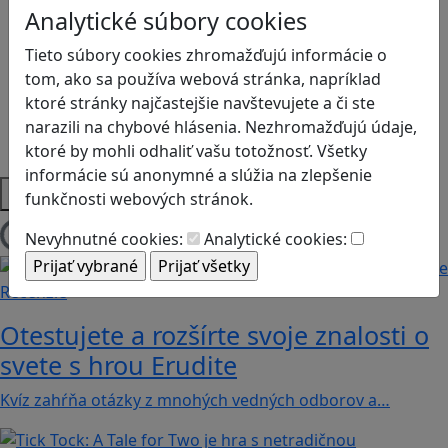
Logické myslenie
Analytické súbory cookies
Ľudské práva a tolerancia
Motorika a koncentrácia
Tieto súbory cookies zhromažďujú informácie o
Programovanie/Technika
tom, ako sa používa webová stránka, napríklad
Sociálne zručnosti a kooperácia
ktoré stránky najčastejšie navštevujete a či ste
Strategické myslenie
narazili na chybové hlásenia. Nezhromažďujú údaje,
Zdravie a pohyb
ktoré by mohli odhaliť vašu totožnosť. Všetky
informácie sú anonymné a slúžia na zlepšenie
Platformy
funkčnosti webových stránok.
Nevyhnutné cookies:
Analytické cookies:
Načítam blogy
Recenzie
Otestujete a rozšírte svoje znalosti o
svete s hrou Erudite
Kvíz zahŕňa otázky z mnohých vedných odborov a…