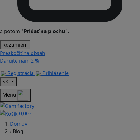
a potom
"Pridať na plochu"
.
Rozumiem
Preskočiť na obsah
Darujte nám
2 %
Registrácia
Prihlásenie
SK
Menu
0,00 €
Domov
›
Blog