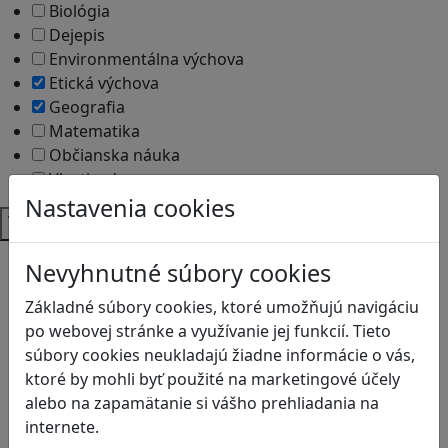
Biológia
Dejepis
Environmentálna výchova
Etická výchova
Geografia
Matematika
Občianska náuka
Vlastiveda
Nastavenia cookies
Témy
Bezpečnosť na internete
Nevyhnutné súbory cookies
Čítanie s porozumením
Základné súbory cookies, ktoré umožňujú navigáciu
Digitálna rovnováha
po webovej stránke a využívanie jej funkcií. Tieto
Ekológia
súbory cookies neukladajú žiadne informácie o vás,
Globálne vzdelávanie
ktoré by mohli byť použité na marketingové účely
Kreativita
alebo na zapamätanie si vášho prehliadania na
Kritické myslenie
internete.
Kyberšikana