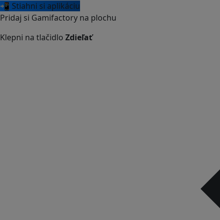
📲 Stiahni si aplikáciu
Pridaj si Gamifactory na plochu
Klepni na tlačidlo
Zdieľať