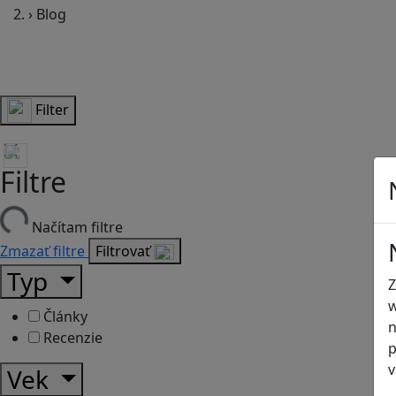
›
Blog
Filter
Filtre
Načítam filtre
Zmazať filtre
Filtrovať
Typ
Z
w
Články
n
Recenzie
p
v
Vek