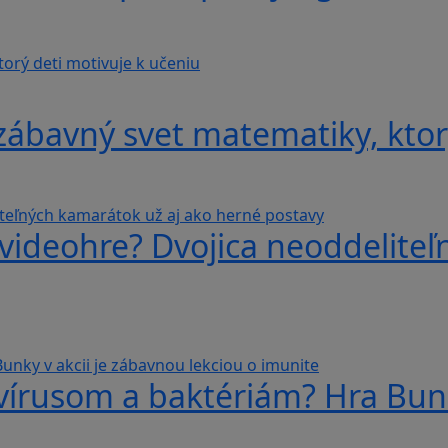
ábavný svet matematiky, ktorý
videohre? Dvojica neoddeliteľ
 vírusom a baktériám? Hra Bunk