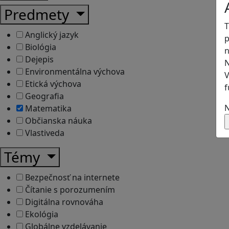
Predmety
T
Anglický jazyk
p
Biológia
n
Dejepis
N
Environmentálna výchova
V
Etická výchova
f
Geografia
N
Matematika
Občianska náuka
Vlastiveda
Témy
Bezpečnosť na internete
Čítanie s porozumením
Digitálna rovnováha
Ekológia
Globálne vzdelávanie