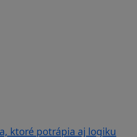
, ktoré potrápia aj logiku