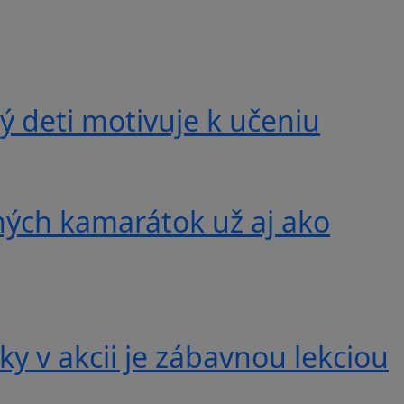
 deti motivuje k učeniu
ných kamarátok už aj ako
y v akcii je zábavnou lekciou