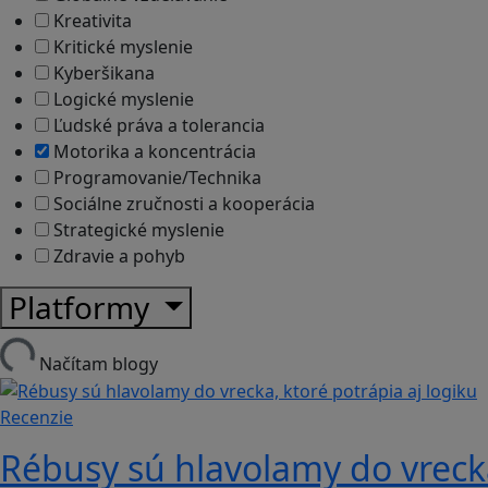
Kreativita
Kritické myslenie
Kyberšikana
Logické myslenie
Ľudské práva a tolerancia
Motorika a koncentrácia
Programovanie/Technika
Sociálne zručnosti a kooperácia
Strategické myslenie
Zdravie a pohyb
Platformy
Načítam blogy
Recenzie
Rébusy sú hlavolamy do vrecka