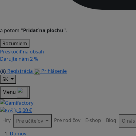
a potom
"Pridať na plochu"
.
Rozumiem
Preskočiť na obsah
Darujte nám
2 %
Registrácia
Prihlásenie
SK
Menu
0,00 €
Hry
Pre rodičov
E-shop
Blog
Pre učiteľov
O ná
Domov