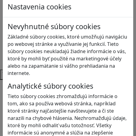
Anglický jazyk
Nastavenia cookies
Biológia
Dejepis
Environmentálna výchova
Nevyhnutné súbory cookies
Etická výchova
Základné súbory cookies, ktoré umožňujú navigáciu
Geografia
po webovej stránke a využívanie jej funkcií. Tieto
Matematika
súbory cookies neukladajú žiadne informácie o vás,
Občianska náuka
ktoré by mohli byť použité na marketingové účely
Vlastiveda
alebo na zapamätanie si vášho prehliadania na
internete.
Témy
Analytické súbory cookies
Bezpečnosť na internete
Čítanie s porozumením
Tieto súbory cookies zhromažďujú informácie o
Digitálna rovnováha
tom, ako sa používa webová stránka, napríklad
Ekológia
ktoré stránky najčastejšie navštevujete a či ste
Globálne vzdelávanie
narazili na chybové hlásenia. Nezhromažďujú údaje,
Kreativita
ktoré by mohli odhaliť vašu totožnosť. Všetky
Kritické myslenie
informácie sú anonymné a slúžia na zlepšenie