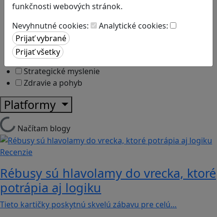
Kyberšikana
funkčnosti webových stránok.
Logické myslenie
Ľudské práva a tolerancia
Nevyhnutné cookies:
Analytické cookies:
Motorika a koncentrácia
Programovanie/Technika
Sociálne zručnosti a kooperácia
Strategické myslenie
Zdravie a pohyb
Platformy
Načítam blogy
Recenzie
Rébusy sú hlavolamy do vrecka, ktoré
potrápia aj logiku
Tieto kartičky poskytnú skvelú zábavu pre celú…