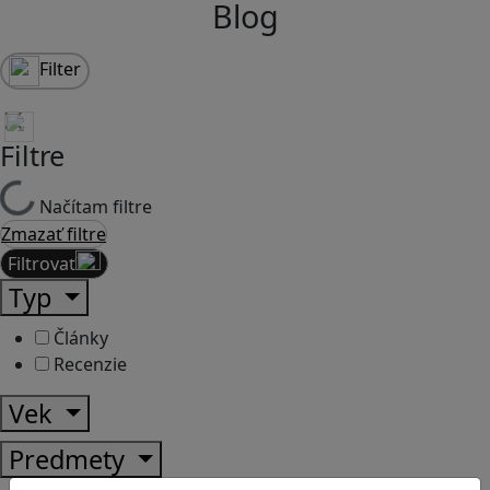
Blog
Filter
Filtre
Načítam filtre
Zmazať filtre
Filtrovať
Typ
Články
Recenzie
Vek
Predmety