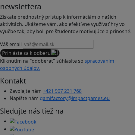
newslettera
Získate prednostný prístup k informáciám o našich
aktivitách. Ukážeme vám, ako efektívne využívať hry vo
výučbe tak, aby boli pre študentov motivujúce a prínosné.
Váš email
Prihláste sa k odberu
Kliknutím na "odoberať" súhlasíte so
spracovaním
osobných údajov.
Kontakt
Zavolajte nám
+421 907 231 768
Napíšte nám
gamifactory@impactgames.eu
Sledujte nás tiež na