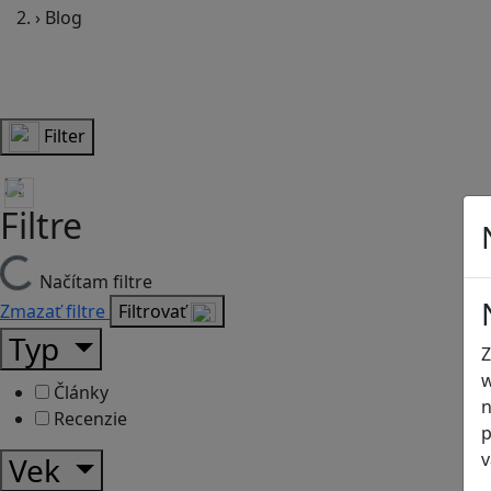
›
Blog
Filter
Filtre
Načítam filtre
Zmazať filtre
Filtrovať
Typ
Z
w
Články
n
Recenzie
p
v
Vek