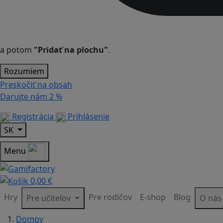
a potom
"Pridať na plochu"
.
Rozumiem
Preskočiť na obsah
Darujte nám
2 %
Registrácia
Prihlásenie
SK
Menu
0,00 €
Hry
Pre rodičov
E-shop
Blog
Pre učiteľov
O ná
Domov