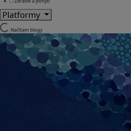
Zdravie a pohyb
Platformy
Načítam blogy