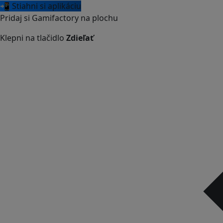
📲 Stiahni si aplikáciu
Pridaj si Gamifactory na plochu
Klepni na tlačidlo
Zdieľať