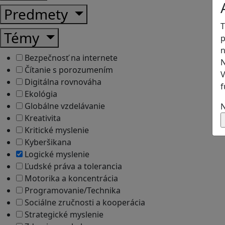
Predmety
T
Témy
p
n
Bezpečnosť na internete
N
Čítanie s porozumením
V
Digitálna rovnováha
f
Ekológia
Globálne vzdelávanie
N
Kreativita
Kritické myslenie
Kyberšikana
Logické myslenie
Ľudské práva a tolerancia
Motorika a koncentrácia
Programovanie/Technika
Sociálne zručnosti a kooperácia
Strategické myslenie