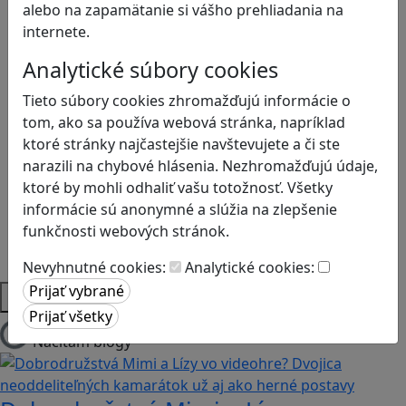
alebo na zapamätanie si vášho prehliadania na
Ekológia
internete.
Globálne vzdelávanie
Kreativita
Analytické súbory cookies
Kritické myslenie
Tieto súbory cookies zhromažďujú informácie o
Kyberšikana
tom, ako sa používa webová stránka, napríklad
Logické myslenie
ktoré stránky najčastejšie navštevujete a či ste
Ľudské práva a tolerancia
narazili na chybové hlásenia. Nezhromažďujú údaje,
Motorika a koncentrácia
ktoré by mohli odhaliť vašu totožnosť. Všetky
Programovanie/Technika
informácie sú anonymné a slúžia na zlepšenie
Sociálne zručnosti a kooperácia
funkčnosti webových stránok.
Strategické myslenie
Zdravie a pohyb
Nevyhnutné cookies:
Analytické cookies:
Platformy
Načítam blogy