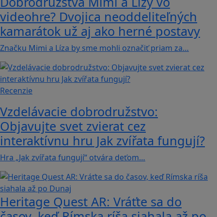
Dobrodružstvá Mimi a Lízy vo
videohre? Dvojica neoddeliteľných
kamarátok už aj ako herné postavy
Značku Mimi a Líza by sme mohli označiť priam za…
Recenzie
Vzdelávacie dobrodružstvo:
Objavujte svet zvierat cez
interaktívnu hru Jak zvířata fungují?
Hra „Jak zvířata fungují“ otvára deťom…
Heritage Quest AR: Vráťte sa do
časov, keď Rímska ríša siahala až po