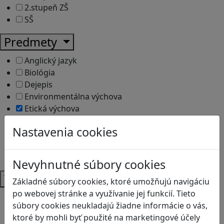
2.stupeň ZŠ
SŠ
Predmety
Anglický jazyk
Biológia
Dejepis
Environmentálna výchova
Etická výchova
Geografia
Nastavenia cookies
Matematika
Občianska náuka
Vlastiveda
Nevyhnutné súbory cookies
Témy
Základné súbory cookies, ktoré umožňujú navigáciu
po webovej stránke a využívanie jej funkcií. Tieto
Bezpečnosť na internete
súbory cookies neukladajú žiadne informácie o vás,
Čítanie s porozumením
ktoré by mohli byť použité na marketingové účely
Digitálna rovnováha