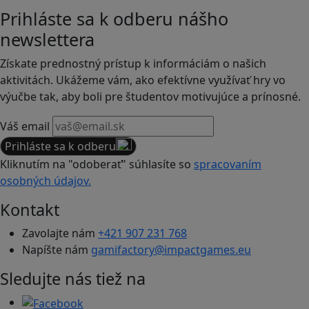
Prihláste sa k odberu nášho
newslettera
Získate prednostný prístup k informáciám o našich
aktivitách. Ukážeme vám, ako efektívne využívať hry vo
výučbe tak, aby boli pre študentov motivujúce a prínosné.
Váš email
Prihláste sa k odberu
Kliknutím na "odoberať" súhlasíte so
spracovaním
osobných údajov.
Kontakt
Zavolajte nám
+421 907 231 768
Napíšte nám
gamifactory@impactgames.eu
Sledujte nás tiež na