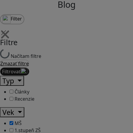
Blog
Filter
Filtre
Načítam filtre
Zmazať filtre
Filtrovať
Typ
Články
Recenzie
Vek
MŠ
1.stupeň ZŠ