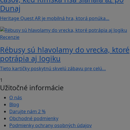
Dunaj
Heritage Quest AR je mobilná hra, ktorá ponúka…
Recenzie
Rébusy sú hlavolamy do vrecka, ktoré
potrápia aj logiku
Tieto kartičky poskytnú skvelú zábavu pre celú…
1
Užitočné informácie
O nás
Blog
Darujte nám
2 %
Obchodné podmienky
Podmienky ochrany osobných údajov