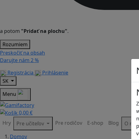
a potom
"Pridať na plochu"
.
Rozumiem
Preskočiť na obsah
Darujte nám
2 %
Registrácia
Prihlásenie
SK
Menu
Z
w
0,00 €
n
Hry
Pre rodičov
E-shop
Blog
Pre učiteľov
O ná
p
v
Domov