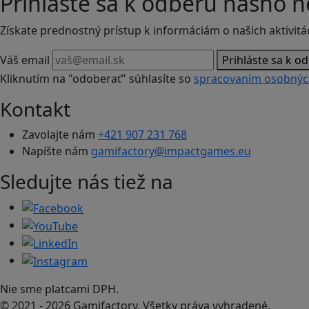
Prihláste sa k odberu nášho n
Získate prednostný prístup k informáciám o našich aktivitá
Váš email
Prihláste sa k o
Kliknutím na "odoberať" súhlasíte so
spracovaním osobnýc
Kontakt
Zavolajte nám
+421 907 231 768
Napíšte nám
gamifactory@impactgames.eu
Sledujte nás tiež na
Nie sme platcami DPH.
© 2021 - 2026 Gamifactory. Všetky práva vyhradené.