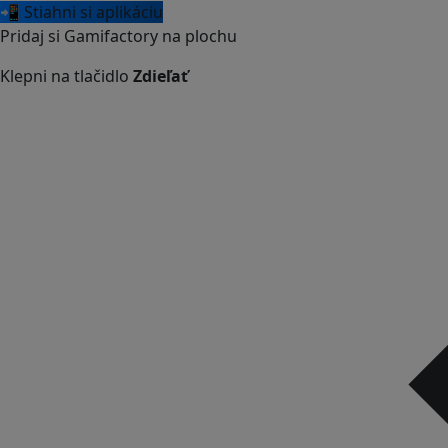
📲 Stiahni si aplikáciu
Pridaj si Gamifactory na plochu
Klepni na tlačidlo
Zdieľať