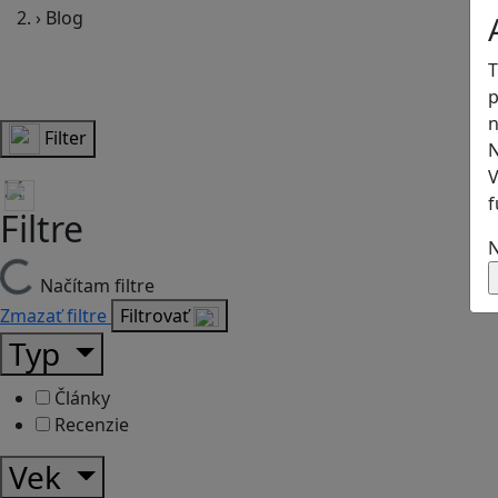
›
Blog
T
p
n
Filter
N
V
f
Filtre
N
Načítam filtre
Zmazať filtre
Filtrovať
Typ
Články
Recenzie
Vek