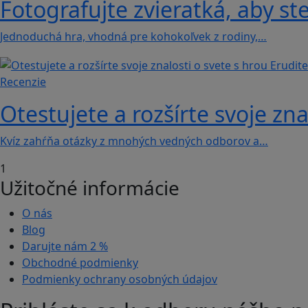
Fotografujte zvieratká, aby ste
Jednoduchá hra, vhodná pre kohokoľvek z rodiny,…
Recenzie
Otestujete a rozšírte svoje zna
Kvíz zahŕňa otázky z mnohých vedných odborov a…
1
Užitočné informácie
O nás
Blog
Darujte nám
2 %
Obchodné podmienky
Podmienky ochrany osobných údajov