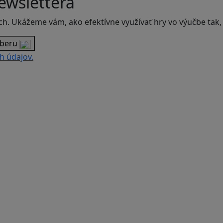
ewslettera
ch. Ukážeme vám, ako efektívne využívať hry vo výučbe tak,
dberu
h údajov.