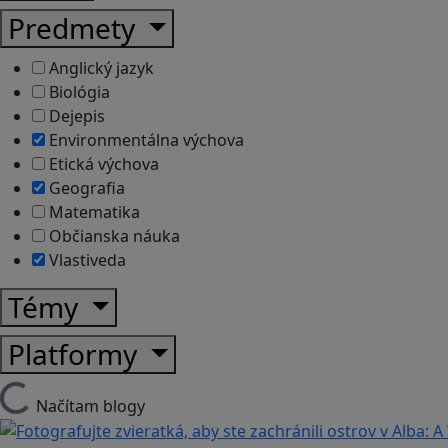
Predmety
Anglický jazyk
Biológia
Dejepis
Environmentálna výchova
Etická výchova
Geografia
Matematika
Občianska náuka
Vlastiveda
Témy
Platformy
Načítam blogy