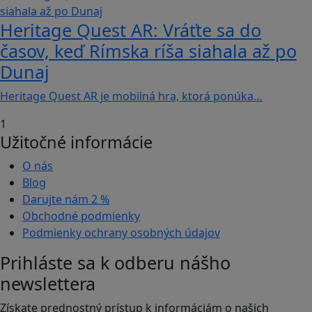
Heritage Quest AR: Vráťte sa do
časov, keď Rímska ríša siahala až po
Dunaj
Heritage Quest AR je mobilná hra, ktorá ponúka…
1
Užitočné informácie
O nás
Blog
Darujte nám
2 %
Obchodné podmienky
Podmienky ochrany osobných údajov
Prihláste sa k odberu nášho
newslettera
Získate prednostný prístup k informáciám o našich