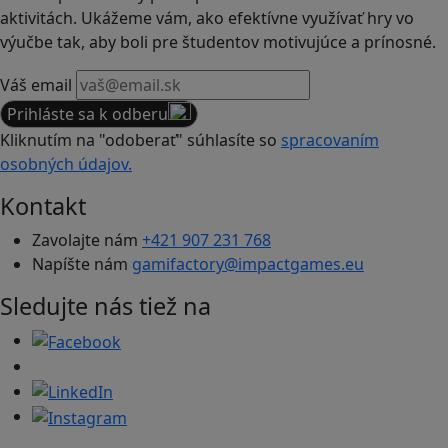
aktivitách. Ukážeme vám, ako efektívne využívať hry vo
výučbe tak, aby boli pre študentov motivujúce a prínosné.
Váš email
Prihláste sa k odberu
Kliknutím na "odoberať" súhlasíte so
spracovaním
osobných údajov.
Kontakt
Zavolajte nám
+421 907 231 768
Napíšte nám
gamifactory@impactgames.eu
Sledujte nás tiež na