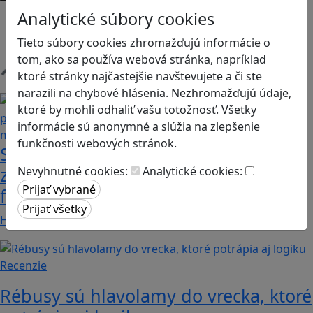
Android
Analytické súbory cookies
Herná konzola
Tieto súbory cookies zhromažďujú informácie o
Stolové, kartové
tom, ako sa používa webová stránka, napríklad
ktoré stránky najčastejšie navštevujete a či ste
Načítam blogy
narazili na chybové hlásenia. Nezhromažďujú údaje,
ktoré by mohli odhaliť vašu totožnosť. Všetky
informácie sú anonymné a slúžia na zlepšenie
funkčnosti webových stránok.
Stanete sa influencerom, keď budete
zdieľať iba pravdivé, nie alternatívne
Nevyhnutné cookies:
Analytické cookies:
fakty? Dozviete sa v hre Follow me
Hráči a hráčky sa stávajú používateľmi/kami…
Recenzie
Rébusy sú hlavolamy do vrecka, ktoré