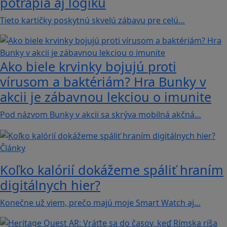
potrápia aj logiku
Tieto kartičky poskytnú skvelú zábavu pre celú…
Ako biele krvinky bojujú proti
vírusom a baktériám? Hra Bunky v
akcii je zábavnou lekciou o imunite
Pod názvom Bunky v akcii sa skrýva mobilná akčná…
Články
Koľko kalórií dokážeme spáliť hraním
digitálnych hier?
Konečne už viem, prečo majú moje Smart Watch aj…