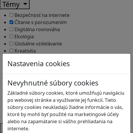
Témy
Bezpečnosť na internete
Čítanie s porozumením
Digitálna rovnováha
Ekológia
Globálne vzdelávanie
Kreativita
Kritické myslenie
Nastavenia cookies
Kyberšikana
Logické myslenie
Ľudské práva a tolerancia
Nevyhnutné súbory cookies
Motorika a koncentrácia
Základné súbory cookies, ktoré umožňujú navigáciu
Programovanie/Technika
po webovej stránke a využívanie jej funkcií. Tieto
Sociálne zručnosti a kooperácia
súbory cookies neukladajú žiadne informácie o vás,
Strategické myslenie
ktoré by mohli byť použité na marketingové účely
Zdravie a pohyb
alebo na zapamätanie si vášho prehliadania na
Platformy
internete.