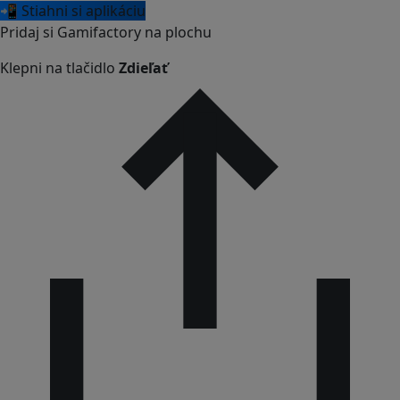
📲 Stiahni si aplikáciu
Pridaj si Gamifactory na plochu
Klepni na tlačidlo
Zdieľať