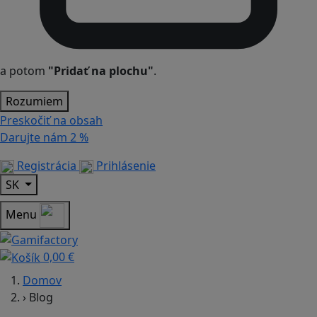
a potom
"Pridať na plochu"
.
Rozumiem
Preskočiť na obsah
Darujte nám
2 %
Registrácia
Prihlásenie
SK
Menu
0,00 €
Domov
›
Blog