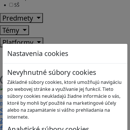
SŠ
Predmety
Témy
Platformy
Nastavenia cookies
Android
Herná konzola
Stolové, kartové
Nevyhnutné súbory cookies
Základné súbory cookies, ktoré umožňujú navigáciu
Načítam blogy
po webovej stránke a využívanie jej funkcií. Tieto
súbory cookies neukladajú žiadne informácie o vás,
ktoré by mohli byť použité na marketingové účely
Stanete sa influencerom, keď budete
alebo na zapamätanie si vášho prehliadania na
internete.
zdieľať iba pravdivé, nie alternatívne
fakty? Dozviete sa v hre Follow me
Analytické súbory cookies