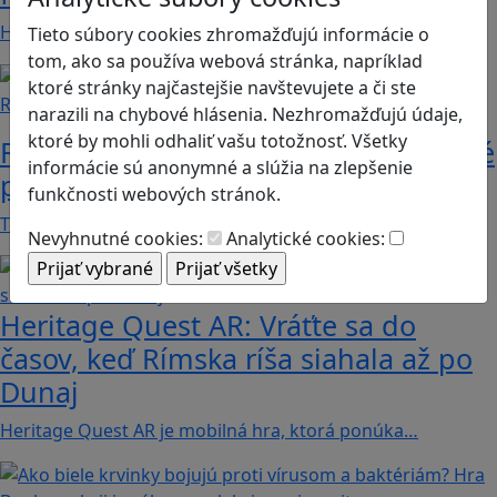
Hráči a hráčky sa stávajú používateľmi/kami…
Tieto súbory cookies zhromažďujú informácie o
tom, ako sa používa webová stránka, napríklad
ktoré stránky najčastejšie navštevujete a či ste
Recenzie
narazili na chybové hlásenia. Nezhromažďujú údaje,
ktoré by mohli odhaliť vašu totožnosť. Všetky
Rébusy sú hlavolamy do vrecka, ktoré
informácie sú anonymné a slúžia na zlepšenie
potrápia aj logiku
funkčnosti webových stránok.
Tieto kartičky poskytnú skvelú zábavu pre celú…
Nevyhnutné cookies:
Analytické cookies:
Heritage Quest AR: Vráťte sa do
časov, keď Rímska ríša siahala až po
Dunaj
Heritage Quest AR je mobilná hra, ktorá ponúka…