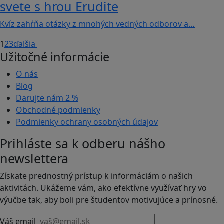
svete s hrou Erudite
Kvíz zahŕňa otázky z mnohých vedných odborov a…
1
2
3
ďalšia
Užitočné informácie
O nás
Blog
Darujte nám
2 %
Obchodné podmienky
Podmienky ochrany osobných údajov
Prihláste sa k odberu nášho
newslettera
Získate prednostný prístup k informáciám o našich
aktivitách. Ukážeme vám, ako efektívne využívať hry vo
výučbe tak, aby boli pre študentov motivujúce a prínosné.
Váš email