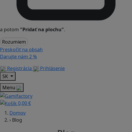
a potom
"Pridať na plochu"
.
Rozumiem
Preskočiť na obsah
Darujte nám
2 %
Registrácia
Prihlásenie
SK
Menu
0,00 €
Domov
›
Blog