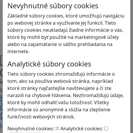
Nevyhnutné súbory cookies
Logické myslenie
Ľudské práva a tolerancia
Základné súbory cookies, ktoré umožňujú navigáciu
Motorika a koncentrácia
po webovej stránke a využívanie jej funkcií. Tieto
Programovanie/Technika
súbory cookies neukladajú žiadne informácie o vás,
Sociálne zručnosti a kooperácia
ktoré by mohli byť použité na marketingové účely
Strategické myslenie
alebo na zapamätanie si vášho prehliadania na
Zdravie a pohyb
internete.
Platformy
Analytické súbory cookies
Tieto súbory cookies zhromažďujú informácie o
Načítam blogy
tom, ako sa používa webová stránka, napríklad
ktoré stránky najčastejšie navštevujete a či ste
narazili na chybové hlásenia. Nezhromažďujú údaje,
Heritage Quest AR: Vráťte sa do
ktoré by mohli odhaliť vašu totožnosť. Všetky
časov, keď Rímska ríša siahala až po
informácie sú anonymné a slúžia na zlepšenie
Dunaj
funkčnosti webových stránok.
Heritage Quest AR je mobilná hra, ktorá ponúka…
Nevyhnutné cookies:
Analytické cookies: