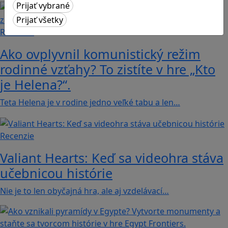
Recenzie
Ako ovplyvnil komunistický režim
rodinné vzťahy? To zistíte v hre „Kto
je Helena?“.
Teta Helena je v rodine jedno veľké tabu a len…
Recenzie
Valiant Hearts: Keď sa videohra stáva
učebnicou histórie
Nie je to len obyčajná hra, ale aj vzdelávací…