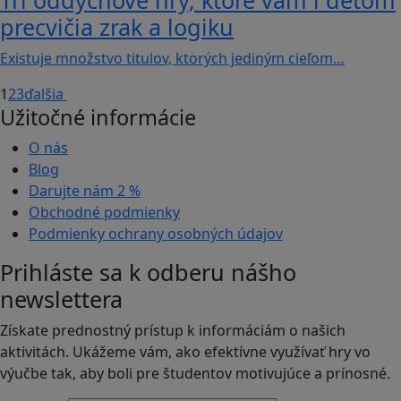
precvičia zrak a logiku
Existuje množstvo titulov, ktorých jediným cieľom…
1
2
3
ďalšia
Užitočné informácie
O nás
Blog
Darujte nám
2 %
Obchodné podmienky
Podmienky ochrany osobných údajov
Prihláste sa k odberu nášho
newslettera
Získate prednostný prístup k informáciám o našich
aktivitách. Ukážeme vám, ako efektívne využívať hry vo
výučbe tak, aby boli pre študentov motivujúce a prínosné.