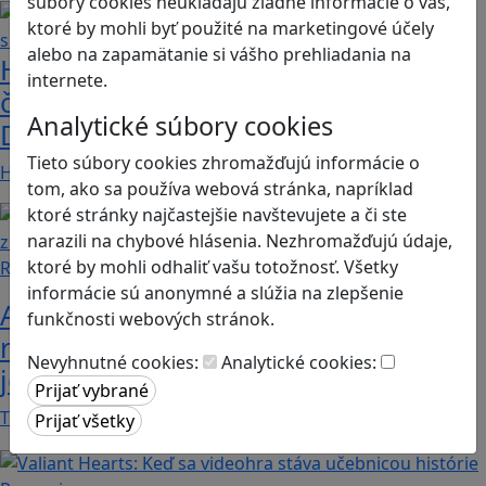
súbory cookies neukladajú žiadne informácie o vás,
ktoré by mohli byť použité na marketingové účely
alebo na zapamätanie si vášho prehliadania na
Heritage Quest AR: Vráťte sa do
internete.
časov, keď Rímska ríša siahala až po
Analytické súbory cookies
Dunaj
Tieto súbory cookies zhromažďujú informácie o
Heritage Quest AR je mobilná hra, ktorá ponúka…
tom, ako sa používa webová stránka, napríklad
ktoré stránky najčastejšie navštevujete a či ste
narazili na chybové hlásenia. Nezhromažďujú údaje,
ktoré by mohli odhaliť vašu totožnosť. Všetky
Recenzie
informácie sú anonymné a slúžia na zlepšenie
Ako ovplyvnil komunistický režim
funkčnosti webových stránok.
rodinné vzťahy? To zistíte v hre „Kto
Nevyhnutné cookies:
Analytické cookies:
je Helena?“.
Teta Helena je v rodine jedno veľké tabu a len…