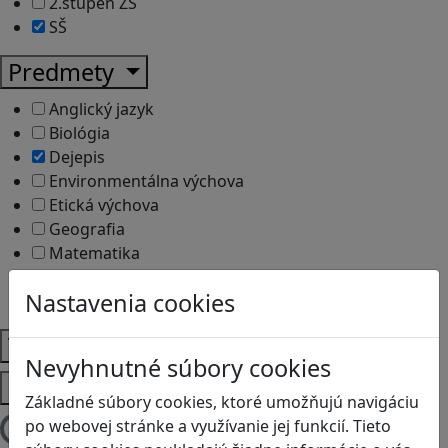
2.stupeň ZŠ
SŠ
Predmety
Anglický jazyk
Biológia
Dejepis
Environmentálna výchova
Etická výchova
Geografia
Matematika
Občianska náuka
Nastavenia cookies
Vlastiveda
Témy
Nevyhnutné súbory cookies
Platformy
Základné súbory cookies, ktoré umožňujú navigáciu
po webovej stránke a využívanie jej funkcií. Tieto
Načítam blogy