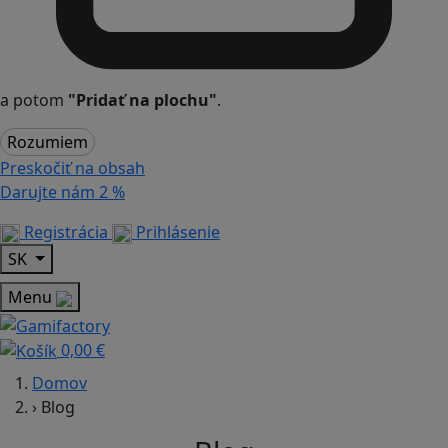
a potom
"Pridať na plochu"
.
Rozumiem
Preskočiť na obsah
Darujte nám
2 %
Registrácia
Prihlásenie
SK
Menu
0,00 €
Domov
›
Blog