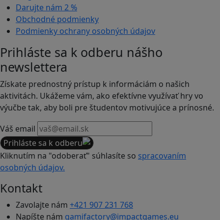
Darujte nám
2 %
Obchodné podmienky
Podmienky ochrany osobných údajov
Prihláste sa k odberu nášho
newslettera
Získate prednostný prístup k informáciám o našich
aktivitách. Ukážeme vám, ako efektívne využívať hry vo
výučbe tak, aby boli pre študentov motivujúce a prínosné.
Váš email
Prihláste sa k odberu
Kliknutím na "odoberať" súhlasíte so
spracovaním
osobných údajov.
Kontakt
Zavolajte nám
+421 907 231 768
Napíšte nám
gamifactory@impactgames.eu