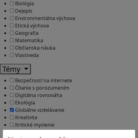
Biológia
Dejepis
Environmentálna výchova
Etická výchova
Geografia
Matematika
Občianska náuka
Vlastiveda
Témy
Bezpečnosť na internete
Čítanie s porozumením
Digitálna rovnováha
Ekológia
Globálne vzdelávanie
Kreativita
Kritické myslenie
Kyberšikana