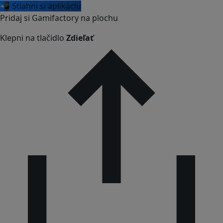
📲 Stiahni si aplikáciu
Pridaj si Gamifactory na plochu
Klepni na tlačidlo
Zdieľať