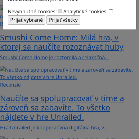
Nevyhnutné cookies:
Analytické cookies:
Recenzie
Smushi Come Home: Milá hra, v
ktorej sa naučíte rozoznávať huby
Smushi Come Home je roztomilá a relaxačná…
Recenzie
Naučíte sa spolupracovať v tíme a
zároveň sa zabavíte. To všetko
nájdete v hre Unrailed.
Hra Unrailed je kooperatívna digitálna hra, v…