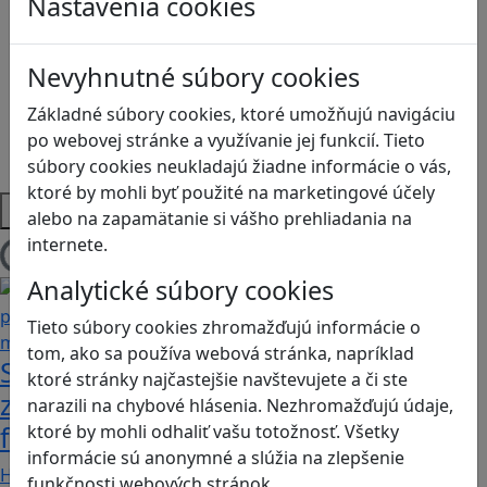
Nastavenia cookies
Logické myslenie
Ľudské práva a tolerancia
Motorika a koncentrácia
Nevyhnutné súbory cookies
Programovanie/Technika
Sociálne zručnosti a kooperácia
Základné súbory cookies, ktoré umožňujú navigáciu
Strategické myslenie
po webovej stránke a využívanie jej funkcií. Tieto
Zdravie a pohyb
súbory cookies neukladajú žiadne informácie o vás,
ktoré by mohli byť použité na marketingové účely
Platformy
alebo na zapamätanie si vášho prehliadania na
internete.
Načítam blogy
Analytické súbory cookies
Tieto súbory cookies zhromažďujú informácie o
tom, ako sa používa webová stránka, napríklad
Stanete sa influencerom, keď budete
ktoré stránky najčastejšie navštevujete a či ste
zdieľať iba pravdivé, nie alternatívne
narazili na chybové hlásenia. Nezhromažďujú údaje,
fakty? Dozviete sa v hre Follow me
ktoré by mohli odhaliť vašu totožnosť. Všetky
informácie sú anonymné a slúžia na zlepšenie
Hráči a hráčky sa stávajú používateľmi/kami…
funkčnosti webových stránok.