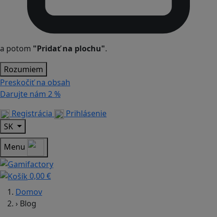
a potom
"Pridať na plochu"
.
Rozumiem
Preskočiť na obsah
Darujte nám
2 %
Registrácia
Prihlásenie
SK
Menu
0,00 €
Domov
›
Blog