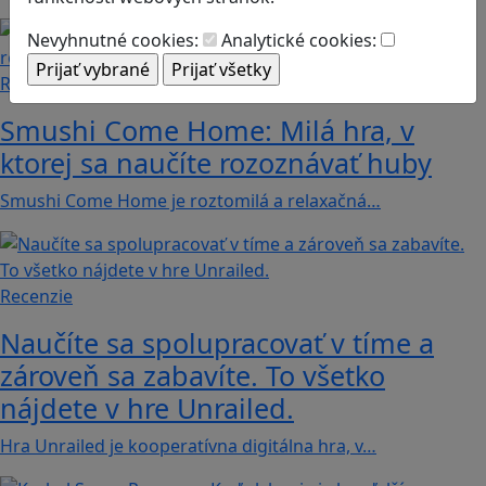
Nevyhnutné cookies:
Analytické cookies:
Recenzie
Smushi Come Home: Milá hra, v
ktorej sa naučíte rozoznávať huby
Smushi Come Home je roztomilá a relaxačná…
Recenzie
Naučíte sa spolupracovať v tíme a
zároveň sa zabavíte. To všetko
nájdete v hre Unrailed.
Hra Unrailed je kooperatívna digitálna hra, v…