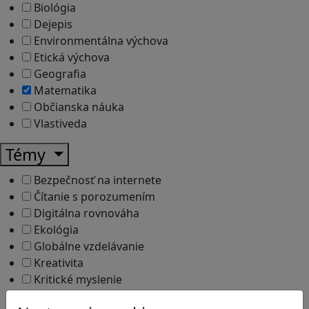
Biológia
Dejepis
Environmentálna výchova
Etická výchova
Geografia
Matematika
Občianska náuka
Vlastiveda
Témy
Bezpečnosť na internete
Čítanie s porozumením
Digitálna rovnováha
Ekológia
Globálne vzdelávanie
Kreativita
Kritické myslenie
Kyberšikana