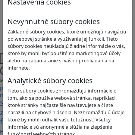
Nastavenia cookies
Logické myslenie
Ľudské práva a tolerancia
Motorika a koncentrácia
Nevyhnutné súbory cookies
Programovanie/Technika
Sociálne zručnosti a kooperácia
Základné súbory cookies, ktoré umožňujú navigáciu
Strategické myslenie
po webovej stránke a využívanie jej funkcií. Tieto
Zdravie a pohyb
súbory cookies neukladajú žiadne informácie o vás,
ktoré by mohli byť použité na marketingové účely
Platformy
alebo na zapamätanie si vášho prehliadania na
internete.
Načítam blogy
Analytické súbory cookies
Tieto súbory cookies zhromažďujú informácie o
tom, ako sa používa webová stránka, napríklad
Stanete sa influencerom, keď budete
ktoré stránky najčastejšie navštevujete a či ste
zdieľať iba pravdivé, nie alternatívne
narazili na chybové hlásenia. Nezhromažďujú údaje,
fakty? Dozviete sa v hre Follow me
ktoré by mohli odhaliť vašu totožnosť. Všetky
informácie sú anonymné a slúžia na zlepšenie
Hráči a hráčky sa stávajú používateľmi/kami…
funkčnosti webových stránok.