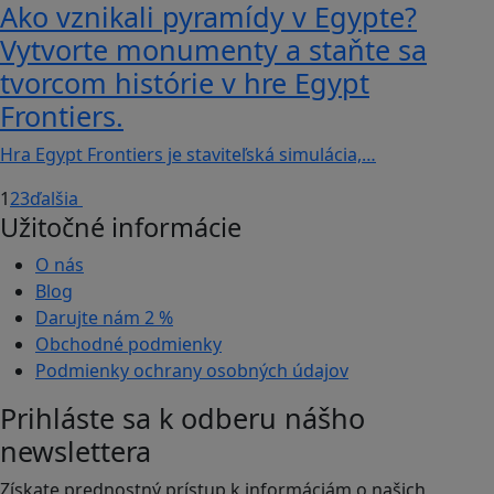
Ako vznikali pyramídy v Egypte?
Vytvorte monumenty a staňte sa
tvorcom histórie v hre Egypt
Frontiers.
Hra Egypt Frontiers je staviteľská simulácia,…
1
2
3
ďalšia
Užitočné informácie
O nás
Blog
Darujte nám
2 %
Obchodné podmienky
Podmienky ochrany osobných údajov
Prihláste sa k odberu nášho
newslettera
Získate prednostný prístup k informáciám o našich