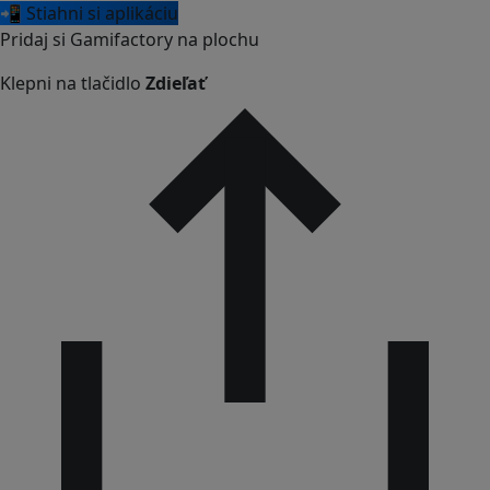
📲 Stiahni si aplikáciu
Pridaj si Gamifactory na plochu
Klepni na tlačidlo
Zdieľať