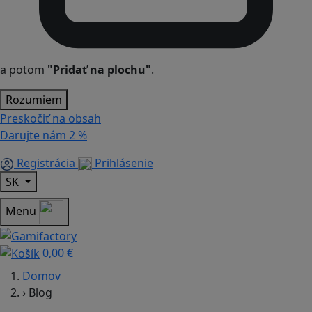
a potom
"Pridať na plochu"
.
Rozumiem
Preskočiť na obsah
Darujte nám
2 %
Registrácia
Prihlásenie
SK
Menu
0,00 €
Domov
›
Blog