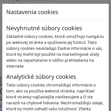
Ekológia
Globálne vzdelávanie
Nastavenia cookies
Kreativita
Kritické myslenie
Nevyhnutné súbory cookies
Kyberšikana
Logické myslenie
Základné súbory cookies, ktoré umožňujú navigáciu
Ľudské práva a tolerancia
po webovej stránke a využívanie jej funkcií. Tieto
Motorika a koncentrácia
súbory cookies neukladajú žiadne informácie o vás,
Programovanie/Technika
ktoré by mohli byť použité na marketingové účely
Sociálne zručnosti a kooperácia
alebo na zapamätanie si vášho prehliadania na
Strategické myslenie
internete.
Zdravie a pohyb
Analytické súbory cookies
Platformy
Tieto súbory cookies zhromažďujú informácie o
tom, ako sa používa webová stránka, napríklad
Načítam blogy
ktoré stránky najčastejšie navštevujete a či ste
narazili na chybové hlásenia. Nezhromažďujú údaje,
ktoré by mohli odhaliť vašu totožnosť. Všetky