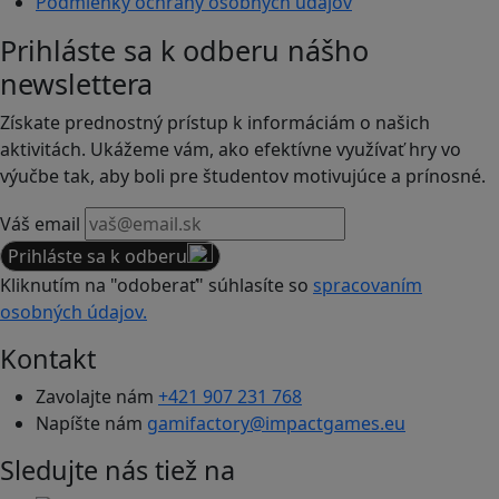
Podmienky ochrany osobných údajov
Prihláste sa k odberu nášho
newslettera
Získate prednostný prístup k informáciám o našich
aktivitách. Ukážeme vám, ako efektívne využívať hry vo
výučbe tak, aby boli pre študentov motivujúce a prínosné.
Váš email
Prihláste sa k odberu
Kliknutím na "odoberať" súhlasíte so
spracovaním
osobných údajov.
Kontakt
Zavolajte nám
+421 907 231 768
Napíšte nám
gamifactory@impactgames.eu
Sledujte nás tiež na