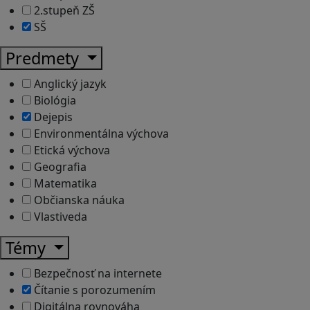
2.stupeň ZŠ
SŠ
Predmety
Anglický jazyk
Biológia
Dejepis
Environmentálna výchova
Etická výchova
Geografia
Matematika
Občianska náuka
Vlastiveda
Témy
Bezpečnosť na internete
Čítanie s porozumením
Digitálna rovnováha