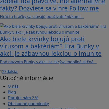
zdieľať iba pravdivé, nie alternatívne
fakty? Dozviete sa v hre Follow me
Hráči a hráčky sa stávajú používateľmi/kami…
Ako biele krvinky bojujú proti
vírusom a baktériám? Hra Bunky v
akcii je zábavnou lekciou o imunite
Pod názvom Bunky v akcii sa skrýva mobilná akčná…
1
2
3
ďalšia
Užitočné informácie
O nás
Blog
Darujte nám
2 %
Obchodné podmienky