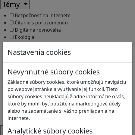
Témy
Bezpečnosť na internete
Čítanie s porozumením
Digitálna rovnováha
Ekológia
Globálne vzdelávanie
Nastavenia cookies
Kreativita
Kritické myslenie
Kyberšikana
Nevyhnutné súbory cookies
Logické myslenie
Ľudské práva a tolerancia
Základné súbory cookies, ktoré umožňujú navigáciu
Motorika a koncentrácia
po webovej stránke a využívanie jej funkcií. Tieto
Programovanie/Technika
súbory cookies neukladajú žiadne informácie o vás,
Sociálne zručnosti a kooperácia
ktoré by mohli byť použité na marketingové účely
Strategické myslenie
alebo na zapamätanie si vášho prehliadania na
Zdravie a pohyb
internete.
Platformy
Analytické súbory cookies