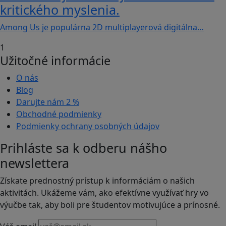
kritického myslenia.
Among Us je populárna 2D multiplayerová digitálna…
1
Užitočné informácie
O nás
Blog
Darujte nám
2 %
Obchodné podmienky
Podmienky ochrany osobných údajov
Prihláste sa k odberu nášho
newslettera
Získate prednostný prístup k informáciám o našich
aktivitách. Ukážeme vám, ako efektívne využívať hry vo
výučbe tak, aby boli pre študentov motivujúce a prínosné.