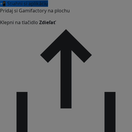
📲 Stiahni si aplikáciu
Pridaj si Gamifactory na plochu
Klepni na tlačidlo
Zdieľať