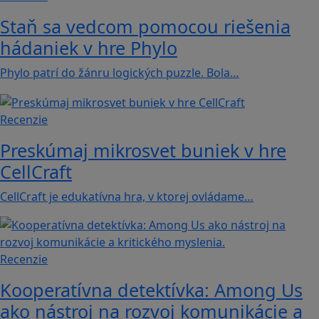
Staň sa vedcom pomocou riešenia
hádaniek v hre Phylo
Phylo patrí do žánru logických puzzle. Bola…
Recenzie
Preskúmaj mikrosvet buniek v hre
CellCraft
CellCraft je edukatívna hra, v ktorej ovládame…
Recenzie
Kooperatívna detektívka: Among Us
ako nástroj na rozvoj komunikácie a