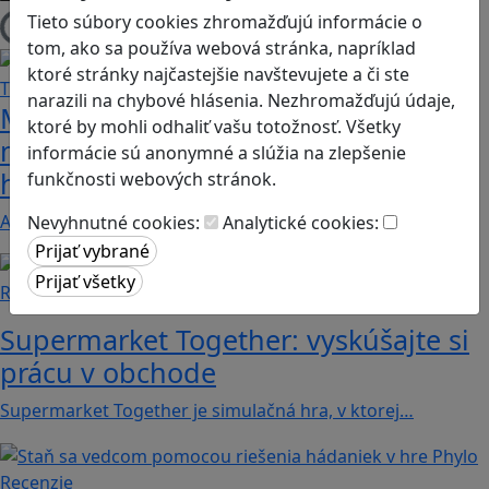
Tieto súbory cookies zhromažďujú informácie o
Načítam blogy
tom, ako sa používa webová stránka, napríklad
ktoré stránky najčastejšie navštevujete a či ste
narazili na chybové hlásenia. Nezhromažďujú údaje,
Majú vaše deti problém s
ktoré by mohli odhaliť vašu totožnosť. Všetky
matematikou a geometriou? Tieto
informácie sú anonymné a slúžia na zlepšenie
hry by im mohli pomôcť
funkčnosti webových stránok.
Ak máte doma malých hráčov, ktorí ale zaostávajú…
Nevyhnutné cookies:
Analytické cookies:
Recenzie
Supermarket Together: vyskúšajte si
prácu v obchode
Supermarket Together je simulačná hra, v ktorej…
Recenzie